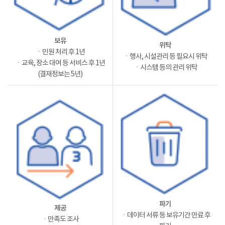
보유
위탁
ㆍ민원 처리 후 1년
ㆍ행사, 시설관리 등 필요시 위탁
ㆍ교육, 장소 대여 등 서비스 후 1년
ㆍ시스템 등의 관리 위탁
(결재정보는 5년)
파기
제공
ㆍ데이터 서류 등 보유기간 만료 후
ㆍ만족도 조사