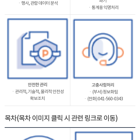
파기
ㆍ행사, 관람 데이터 분석
ㆍ통계용 익명처리
안전한 관리
고충사항처리
ㆍ관리적, 기술적, 물리적 안전성
ㆍ(부서) 정보화팀
확보조치
ㆍ(전화) 041-560-0343
목차(목차 이미지 클릭 시 관련 링크로 이동)