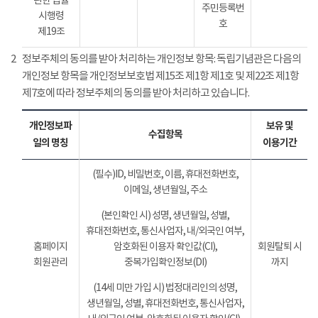
관한 법률
주민등록번
시행령
호
제19조
2
정보주체의 동의를 받아 처리하는 개인정보 항목: 독립기념관은 다음의
개인정보 항목을 개인정보보호법 제15조 제1항 제1호 및 제22조 제1항
제7호에 따라 정보주체의 동의를 받아 처리하고 있습니다.
개인정보파
보유 및
수집항목
일의 명칭
이용기간
(필수)ID, 비밀번호, 이름, 휴대전화번호,
이메일, 생년월일, 주소
(본인확인 시) 성명, 생년월일, 성별,
휴대전화번호, 통신사업자, 내/외국인 여부,
홈페이지
암호화된 이용자 확인값(CI),
회원탈퇴 시
회원관리
중복가입확인정보(DI)
까지
(14세 미만 가입 시) 법정대리인의 성명,
생년월일, 성별, 휴대전화번호, 통신사업자,