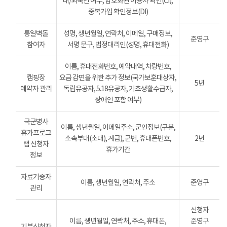
내/외국인 여부, 암호화된 이용자 확인(CI),
중복가입 확인정보(DI)
통일벽돌
성명, 생년월일, 연락처, 이메일, 구매정보,
준영구
참여자
서명 문구, 법정대리인(성명, 휴대전화)
이름, 휴대전화번호, 예약내역, 차량번호,
캠핑장
요금 감면을 위한 추가 정보(국가보훈대상자,
5년
예약자 관리
독립유공자, 5.18유공자, 기초생활수급자,
장애인 포함 여부)
국군병사
이름, 생년월일, 이메일주소, 군인정보(구분,
휴가프로그
소속부대(소대), 계급), 군번, 휴대폰번호,
2년
램 신청자
휴가기간
정보
자료기증자
이름, 생년월일, 연락처, 주소
준영구
관리
신청자
이름, 생년월일, 연락처, 주소, 휴대폰,
준영구
기부신청자