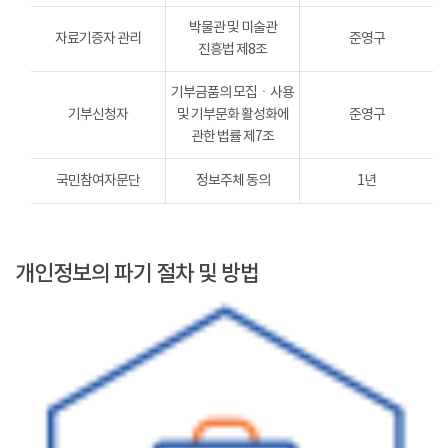
박물관 및 미술관
자료기증자 관리
준영구
진흥법 제8조
기부금품의 모집ㆍ사용
기부신청자
및 기부문화 활성화에
준영구
관한 법률 제7조
국민참여자문단
정보주체 동의
1년
개인정보의 파기 절차 및 방법