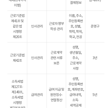
제4호(계약의
법 제6조)
결제정보
이행)
근로기준법
이름, 주소,
제41조 및
주민등록번
근로자 명부
같은 법
인사관리
호, 성별,
준영구
작성·관리
시행령
학력, 학위,
제20조
학교, 전공
성명,
근로계약
생년월일,
근로기준법
인사관리
관련 서류
주소,
3년
제42조
보존
근로계약
사항
성명,
소득세법
주민등록번
제127조·
급여 지급 및
호, 계좌번호,
제140조,
급여관리
원천징수·
급여내역,
5년
소득세법
연말정산
소득·
시행령
세액공제