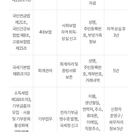
제216조의3
자료
국민연금법
제21조,
성명,
사회보험
국민건강보
주민등록번
자격 상실 후
4대보험
자격 취득·
험법 제8조,
호, 부양가족
3년
상실 신고
고용보험법
정보
제15조
성명,
회계처리 및
국세기본법
주민등록번
회계관리
증빙서류
5년
제85조의3
호, 계좌번호,
보존
거래내역
소득세법
이름,
제160조의3,
생년월일,
기부금품의
연락처, 주소,
신청자
모집ㆍ사용
전자기부금
휴대폰,
준영구 /
및 기부문화
기부업무
영수증 발행,
이메일,
세무처리
활성화에
국세청 신고
직장주소,
정보 5년