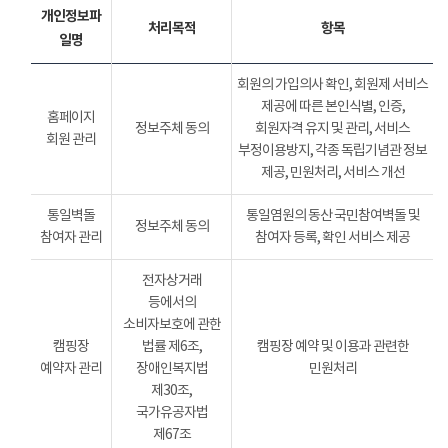
개인정보파
처리목적
항목
일명
회원의 가입의사 확인, 회원제 서비스
제공에 따른 본인식별, 인증,
홈페이지
정보주체 동의
회원자격 유지 및 관리, 서비스
회원 관리
부정이용방지, 각종 독립기념관 정보
제공, 민원처리, 서비스 개선
통일벽돌
통일염원의 동산 국민참여벽돌 및
정보주체 동의
참여자 관리
참여자 등록, 확인 서비스 제공
전자상거래
등에서의
소비자보호에 관한
캠핑장
법률 제6조,
캠핑장 예약 및 이용과 관련한
예약자 관리
장애인복지법
민원처리
제30조,
국가유공자법
제67조