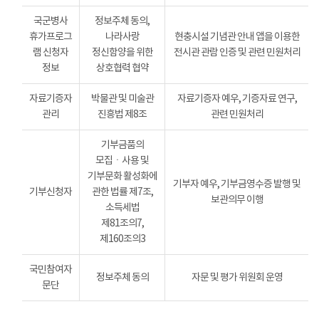
국군병사
정보주체 동의,
휴가프로그
나라사랑
현충시설 기념관 안내 앱을 이용한
램 신청자
정신함양을 위한
전시관 관람 인증 및 관련 민원처리
정보
상호협력 협약
자료기증자
박물관 및 미술관
자료기증자 예우, 기증자료 연구,
관리
진흥법 제8조
관련 민원처리
기부금품의
모집ㆍ사용 및
기부문화 활성화에
기부자 예우, 기부금영수증 발행 및
기부신청자
관한 법률 제7조,
보관의무 이행
소득세법
제81조의7,
제160조의3
국민참여자
정보주체 동의
자문 및 평가 위원회 운영
문단