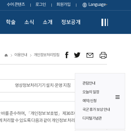
수어 콘텐츠
로그인
회원가입
Language
학술
소식
소개
정보공개
이용안내
개인정보처리방침
관람안내
영상정보처리기기 설치·운영 지침
오늘의 일정
예약/신청
국군 휴가 보상 안내
바를 준수하여, 「개인정보 보호법」 제30조에 따라
디지털기념관
게 처리할 수 있도록 다음과 같이 개인정보 처리방침을