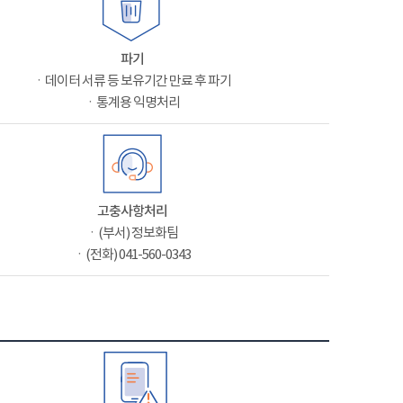
파기
ㆍ데이터 서류 등 보유기간 만료 후 파기
ㆍ통계용 익명처리
고충사항처리
ㆍ(부서) 정보화팀
ㆍ(전화) 041-560-0343