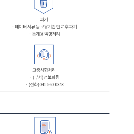
파기
ㆍ데이터 서류 등 보유기간 만료 후 파기
ㆍ통계용 익명처리
고충사항처리
ㆍ(부서) 정보화팀
ㆍ(전화) 041-560-0343