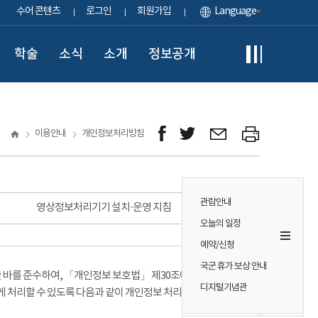
수어 콘텐츠
로그인
회원가입
Language
학술
소식
소개
정보공개
이용안내
개인정보처리방침
관람안내
영상정보처리기기 설치·운영 지침
오늘의 일정
예약/신청
국군 휴가 보상 안내
바를 준수하여, 「개인정보 보호법」 제30조에 따라
디지털기념관
게 처리할 수 있도록 다음과 같이 개인정보 처리방침을