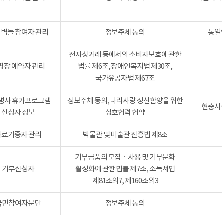
벽돌 참여자 관리
정보주체 동의
통일
전자상거래 등에서의 소비자보호에 관한
핑장 예약자 관리
법률 제6조, 장애인복지법 제30조,
국가유공자법 제67조
병사 휴가프로그램
정보주체 동의, 나라사랑 정신함양을 위한
현충시설
신청자 정보
상호협력 협약
자료기증자 관리
박물관 및 미술관 진흥법 제8조
기부금품의 모집ㆍ사용 및 기부문화
기부신청자
활성화에 관한 법률 제7조, 소득세법
제81조의7, 제160조의3
국민참여자문단
정보주체 동의