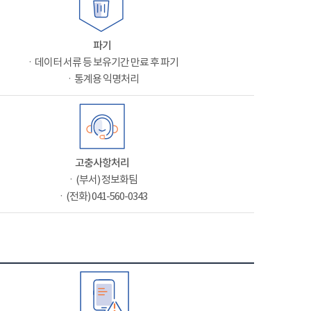
파기
ㆍ데이터 서류 등 보유기간 만료 후 파기
ㆍ통계용 익명처리
고충사항처리
ㆍ(부서) 정보화팀
ㆍ(전화) 041-560-0343