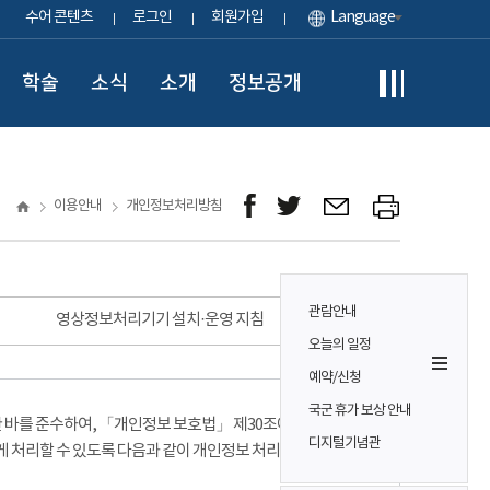
수어 콘텐츠
로그인
회원가입
Language
학술
소식
소개
정보공개
이용안내
개인정보처리방침
관람안내
영상정보처리기기 설치·운영 지침
오늘의 일정
예약/신청
국군 휴가 보상 안내
바를 준수하여, 「개인정보 보호법」 제30조에 따라
디지털기념관
게 처리할 수 있도록 다음과 같이 개인정보 처리방침을