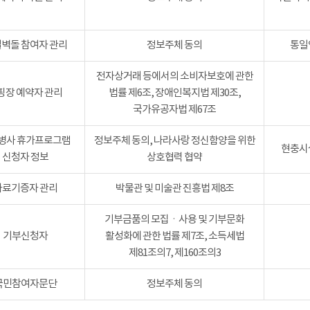
벽돌 참여자 관리
정보주체 동의
통일
전자상거래 등에서의 소비자보호에 관한
핑장 예약자 관리
법률 제6조, 장애인복지법 제30조,
국가유공자법 제67조
병사 휴가프로그램
정보주체 동의, 나라사랑 정신함양을 위한
현충시설
신청자 정보
상호협력 협약
자료기증자 관리
박물관 및 미술관 진흥법 제8조
기부금품의 모집ㆍ사용 및 기부문화
기부신청자
활성화에 관한 법률 제7조, 소득세법
제81조의7, 제160조의3
국민참여자문단
정보주체 동의