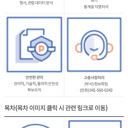
파기
ㆍ행사, 관람 데이터 분석
ㆍ통계용 익명처리
안전한 관리
고충사항처리
ㆍ관리적, 기술적, 물리적 안전성
ㆍ(부서) 정보화팀
확보조치
ㆍ(전화) 041-560-0343
목차(목차 이미지 클릭 시 관련 링크로 이동)