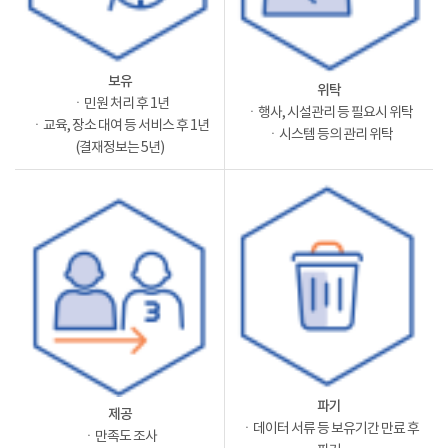
보유
위탁
ㆍ민원 처리 후 1년
ㆍ행사, 시설관리 등 필요시 위탁
ㆍ교육, 장소 대여 등 서비스 후 1년
ㆍ시스템 등의 관리 위탁
(결재정보는 5년)
파기
제공
ㆍ데이터 서류 등 보유기간 만료 후
ㆍ만족도 조사