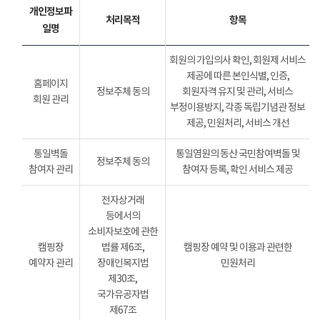
개인정보파
처리목적
항목
일명
회원의 가입의사 확인, 회원제 서비스
제공에 따른 본인식별, 인증,
홈페이지
정보주체 동의
회원자격 유지 및 관리, 서비스
회원 관리
부정이용방지, 각종 독립기념관 정보
제공, 민원처리, 서비스 개선
통일벽돌
통일염원의 동산 국민참여벽돌 및
정보주체 동의
참여자 관리
참여자 등록, 확인 서비스 제공
전자상거래
등에서의
소비자보호에 관한
캠핑장
법률 제6조,
캠핑장 예약 및 이용과 관련한
예약자 관리
장애인복지법
민원처리
제30조,
국가유공자법
제67조