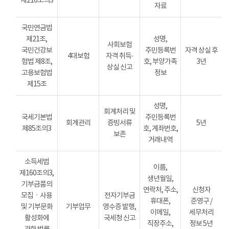
제216조의3
자료
국민연금법
제21조,
성명,
사회보험
국민건강보
주민등록번
자격 상실 후
4대보험
자격 취득·
험법 제8조,
호, 부양가족
3년
상실 신고
고용보험법
정보
제15조
성명,
회계처리 및
국세기본법
주민등록번
회계관리
증빙서류
5년
제85조의3
호, 계좌번호,
보존
거래내역
소득세법
이름,
제160조의3,
생년월일,
기부금품의
연락처, 주소,
신청자
모집ㆍ사용
전자기부금
휴대폰,
준영구 /
및 기부문화
기부업무
영수증 발행,
이메일,
세무처리
활성화에
국세청 신고
직장주소,
정보 5년