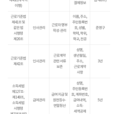
제4호(계약의
법 제6조)
결제정보
이행)
근로기준법
이름, 주소,
제41조 및
주민등록번
근로자 명부
같은 법
인사관리
호, 성별,
준영구
작성·관리
시행령
학력, 학위,
제20조
학교, 전공
성명,
근로계약
생년월일,
근로기준법
인사관리
관련 서류
주소,
3년
제42조
보존
근로계약
사항
성명,
소득세법
주민등록번
제127조·
급여 지급 및
호, 계좌번호,
제140조,
급여관리
원천징수·
급여내역,
5년
소득세법
연말정산
소득·
시행령
세액공제