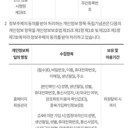
관한 법률
주민등록번
시행령
호
제19조
2
정보주체의 동의를 받아 처리하는 개인정보 항목: 독립기념관은 다음의
개인정보 항목을 개인정보보호법 제15조 제1항 제1호 및 제22조 제1항
제7호에 따라 정보주체의 동의를 받아 처리하고 있습니다.
개인정보파
보유 및
수집항목
일의 명칭
이용기간
(필수)ID, 비밀번호, 이름, 휴대전화번호,
이메일, 생년월일, 주소
(본인확인 시) 성명, 생년월일, 성별,
휴대전화번호, 통신사업자, 내/외국인 여부,
홈페이지
암호화된 이용자 확인값(CI),
회원탈퇴 시
회원관리
중복가입확인정보(DI)
까지
(14세 미만 가입 시) 법정대리인의 성명,
생년월일, 성별, 휴대전화번호, 통신사업자,