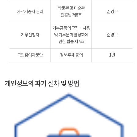
박물관 및 미술관
자료기증자 관리
준영구
진흥법 제8조
기부금품의 모집ㆍ사용
기부신청자
및 기부문화 활성화에
준영구
관한 법률 제7조
국민참여자문단
정보주체 동의
1년
개인정보의 파기 절차 및 방법