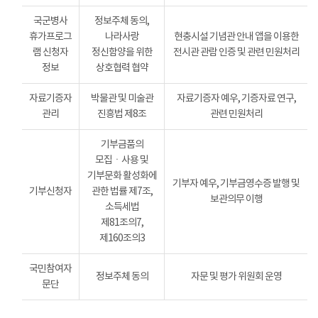
국군병사
정보주체 동의,
휴가프로그
나라사랑
현충시설 기념관 안내 앱을 이용한
램 신청자
정신함양을 위한
전시관 관람 인증 및 관련 민원처리
정보
상호협력 협약
자료기증자
박물관 및 미술관
자료기증자 예우, 기증자료 연구,
관리
진흥법 제8조
관련 민원처리
기부금품의
모집ㆍ사용 및
기부문화 활성화에
기부자 예우, 기부금영수증 발행 및
기부신청자
관한 법률 제7조,
보관의무 이행
소득세법
제81조의7,
제160조의3
국민참여자
정보주체 동의
자문 및 평가 위원회 운영
문단