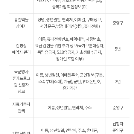
내/외국인 여부, 암호화된 이용자 확인(CI),
중복가입 확인정보(DI)
통일벽돌
성명, 생년월일, 연락처, 이메일, 구매정보,
준영구
참여자
서명 문구, 법정대리인(성명, 휴대전화)
이름, 휴대전화번호, 예약내역, 차량번호,
캠핑장
요금 감면을 위한 추가 정보(국가보훈대상자,
5년
예약자 관리
독립유공자, 5.18유공자, 기초생활수급자,
장애인 포함 여부)
국군병사
이름, 생년월일, 이메일주소, 군인정보(구분,
휴가프로그
소속부대(소대), 계급), 군번, 휴대폰번호,
2년
램 신청자
휴가기간
정보
자료기증자
이름, 생년월일, 연락처, 주소
준영구
관리
신청자
이름, 생년월일, 연락처, 주소, 휴대폰,
준영구
기부신청자