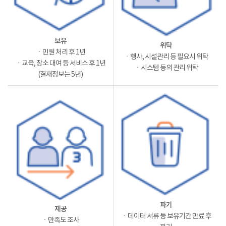
보유
위탁
ㆍ민원 처리 후 1년
ㆍ행사, 시설관리 등 필요시 위탁
ㆍ교육, 장소 대여 등 서비스 후 1년
ㆍ시스템 등의 관리 위탁
(결재정보는 5년)
파기
제공
ㆍ데이터 서류 등 보유기간 만료 후
ㆍ만족도 조사