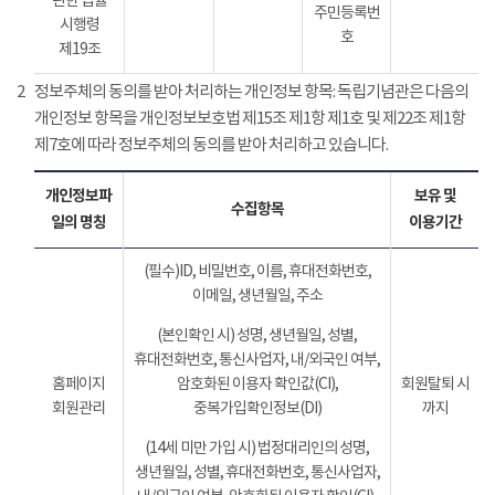
관한 법률
주민등록번
시행령
호
제19조
2
정보주체의 동의를 받아 처리하는 개인정보 항목: 독립기념관은 다음의
개인정보 항목을 개인정보보호법 제15조 제1항 제1호 및 제22조 제1항
제7호에 따라 정보주체의 동의를 받아 처리하고 있습니다.
개인정보파
보유 및
수집항목
일의 명칭
이용기간
(필수)ID, 비밀번호, 이름, 휴대전화번호,
이메일, 생년월일, 주소
(본인확인 시) 성명, 생년월일, 성별,
휴대전화번호, 통신사업자, 내/외국인 여부,
홈페이지
암호화된 이용자 확인값(CI),
회원탈퇴 시
회원관리
중복가입확인정보(DI)
까지
(14세 미만 가입 시) 법정대리인의 성명,
생년월일, 성별, 휴대전화번호, 통신사업자,