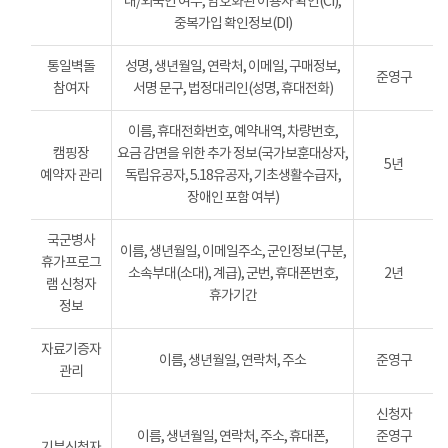
내/외국인 여부, 암호화된 이용자 확인(CI),
중복가입 확인정보(DI)
통일벽돌
성명, 생년월일, 연락처, 이메일, 구매정보,
준영구
참여자
서명 문구, 법정대리인(성명, 휴대전화)
이름, 휴대전화번호, 예약내역, 차량번호,
캠핑장
요금 감면을 위한 추가 정보(국가보훈대상자,
5년
예약자 관리
독립유공자, 5.18유공자, 기초생활수급자,
장애인 포함 여부)
국군병사
이름, 생년월일, 이메일주소, 군인정보(구분,
휴가프로그
소속부대(소대), 계급), 군번, 휴대폰번호,
2년
램 신청자
휴가기간
정보
자료기증자
이름, 생년월일, 연락처, 주소
준영구
관리
신청자
이름, 생년월일, 연락처, 주소, 휴대폰,
준영구
기부신청자