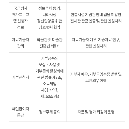
국군병사
정보주체 동의,
휴가프로그
나라사랑
현충시설 기념관 안내 앱을 이용한
램 신청자
정신함양을 위한
전시관 관람 인증 및 관련 민원처리
정보
상호협력 협약
자료기증자
박물관 및 미술관
자료기증자 예우, 기증자료 연구,
관리
진흥법 제8조
관련 민원처리
기부금품의
모집ㆍ사용 및
기부문화 활성화에
기부자 예우, 기부금영수증 발행 및
기부신청자
관한 법률 제7조,
보관의무 이행
소득세법
제81조의7,
제160조의3
국민참여자
정보주체 동의
자문 및 평가 위원회 운영
문단