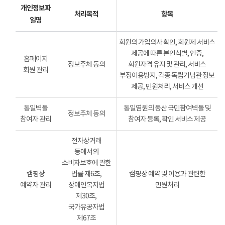
개인정보파
처리목적
항목
일명
회원의 가입의사 확인, 회원제 서비스
제공에 따른 본인식별, 인증,
홈페이지
정보주체 동의
회원자격 유지 및 관리, 서비스
회원 관리
부정이용방지, 각종 독립기념관 정보
제공, 민원처리, 서비스 개선
통일벽돌
통일염원의 동산 국민참여벽돌 및
정보주체 동의
참여자 관리
참여자 등록, 확인 서비스 제공
전자상거래
등에서의
소비자보호에 관한
캠핑장
법률 제6조,
캠핑장 예약 및 이용과 관련한
예약자 관리
장애인복지법
민원처리
제30조,
국가유공자법
제67조