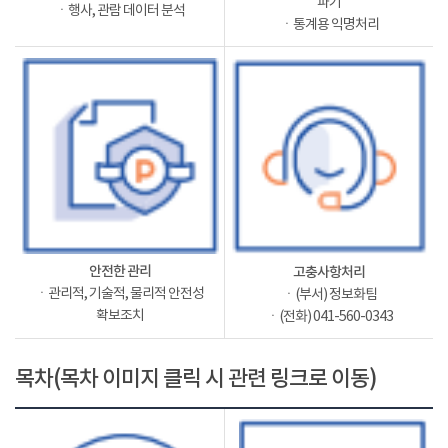
파기
ㆍ행사, 관람 데이터 분석
ㆍ통계용 익명처리
안전한 관리
고충사항처리
ㆍ관리적, 기술적, 물리적 안전성
ㆍ(부서) 정보화팀
확보조치
ㆍ(전화) 041-560-0343
목차(목차 이미지 클릭 시 관련 링크로 이동)