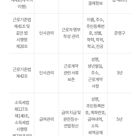
제4호(계약의
법 제6조)
결제정보
이행)
근로기준법
이름, 주소,
제41조 및
주민등록번
근로자 명부
같은 법
인사관리
호, 성별,
준영구
작성·관리
시행령
학력, 학위,
제20조
학교, 전공
성명,
근로계약
생년월일,
근로기준법
인사관리
관련 서류
주소,
3년
제42조
보존
근로계약
사항
성명,
소득세법
주민등록번
제127조·
급여 지급 및
호, 계좌번호,
제140조,
급여관리
원천징수·
급여내역,
5년
소득세법
연말정산
소득·
시행령
세액공제