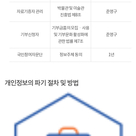
박물관 및 미술관
자료기증자 관리
준영구
진흥법 제8조
기부금품의 모집ㆍ사용
기부신청자
및 기부문화 활성화에
준영구
관한 법률 제7조
국민참여자문단
정보주체 동의
1년
개인정보의 파기 절차 및 방법