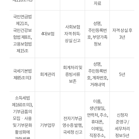
제216조의3
자료
국민연금법
제21조,
성명,
사회보험
국민건강보
주민등록번
자격 상실 후
4대보험
자격 취득·
험법 제8조,
호, 부양가족
3년
상실 신고
고용보험법
정보
제15조
성명,
회계처리 및
국세기본법
주민등록번
회계관리
증빙서류
5년
제85조의3
호, 계좌번호,
보존
거래내역
소득세법
이름,
제160조의3,
생년월일,
기부금품의
연락처, 주소,
신청자
모집ㆍ사용
전자기부금
휴대폰,
준영구 /
및 기부문화
기부업무
영수증 발행,
이메일,
세무처리
활성화에
국세청 신고
직장주소,
정보 5년