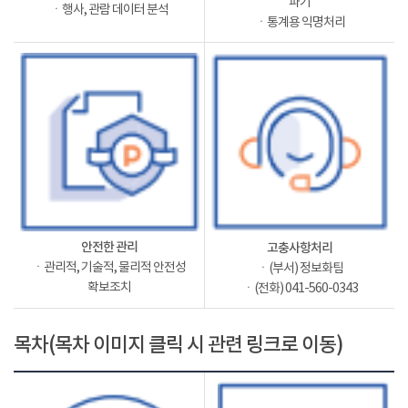
파기
ㆍ행사, 관람 데이터 분석
ㆍ통계용 익명처리
안전한 관리
고충사항처리
ㆍ관리적, 기술적, 물리적 안전성
ㆍ(부서) 정보화팀
확보조치
ㆍ(전화) 041-560-0343
목차(목차 이미지 클릭 시 관련 링크로 이동)