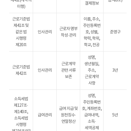
제4호(계약의
법 제6조)
결제정보
이행)
근로기준법
이름, 주소,
제41조 및
주민등록번
근로자 명부
같은 법
인사관리
호, 성별,
준영구
작성·관리
시행령
학력, 학위,
제20조
학교, 전공
성명,
근로계약
생년월일,
근로기준법
인사관리
관련 서류
주소,
3년
제42조
보존
근로계약
사항
성명,
소득세법
주민등록번
제127조·
급여 지급 및
호, 계좌번호,
제140조,
급여관리
원천징수·
급여내역,
5년
소득세법
연말정산
소득·
시행령
세액공제