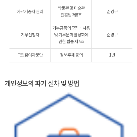
박물관 및 미술관
자료기증자 관리
준영구
진흥법 제8조
기부금품의 모집ㆍ사용
기부신청자
및 기부문화 활성화에
준영구
관한 법률 제7조
국민참여자문단
정보주체 동의
1년
개인정보의 파기 절차 및 방법