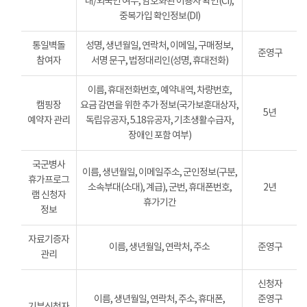
내/외국인 여부, 암호화된 이용자 확인(CI),
중복가입 확인정보(DI)
통일벽돌
성명, 생년월일, 연락처, 이메일, 구매정보,
준영구
참여자
서명 문구, 법정대리인(성명, 휴대전화)
이름, 휴대전화번호, 예약내역, 차량번호,
캠핑장
요금 감면을 위한 추가 정보(국가보훈대상자,
5년
예약자 관리
독립유공자, 5.18유공자, 기초생활수급자,
장애인 포함 여부)
국군병사
이름, 생년월일, 이메일주소, 군인정보(구분,
휴가프로그
소속부대(소대), 계급), 군번, 휴대폰번호,
2년
램 신청자
휴가기간
정보
자료기증자
이름, 생년월일, 연락처, 주소
준영구
관리
신청자
이름, 생년월일, 연락처, 주소, 휴대폰,
준영구
기부신청자