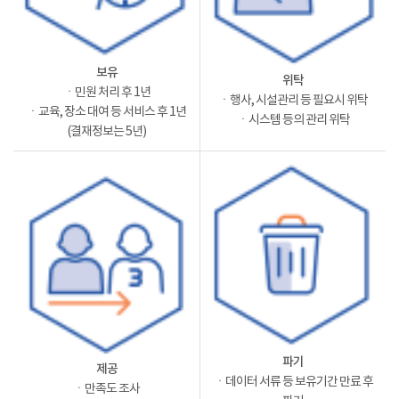
보유
위탁
ㆍ민원 처리 후 1년
ㆍ행사, 시설관리 등 필요시 위탁
ㆍ교육, 장소 대여 등 서비스 후 1년
ㆍ시스템 등의 관리 위탁
(결재정보는 5년)
파기
제공
ㆍ데이터 서류 등 보유기간 만료 후
ㆍ만족도 조사