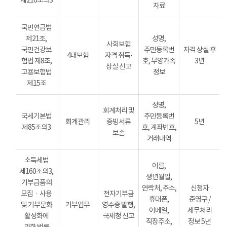
제216조의3
자료
국민연금법
제21조,
성명,
사회보험
국민건강보
주민등록번
자격 상실 후
4대보험
자격 취득·
험법 제8조,
호, 부양가족
3년
상실 신고
고용보험법
정보
제15조
성명,
회계처리 및
국세기본법
주민등록번
회계관리
증빙서류
5년
제85조의3
호, 계좌번호,
보존
거래내역
소득세법
이름,
제160조의3,
생년월일,
기부금품의
연락처, 주소,
신청자
모집ㆍ사용
전자기부금
휴대폰,
준영구 /
및 기부문화
기부업무
영수증 발행,
이메일,
세무처리
활성화에
국세청 신고
직장주소,
정보 5년