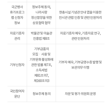
국군병사
정보주체 동의,
휴가프로그
나라사랑
현충시설 기념관 안내 앱을 이용한
램 신청자
정신함양을 위한
전시관 관람 인증 및 관련 민원처리
정보
상호협력 협약
자료기증자
박물관 및 미술관
자료기증자 예우, 기증자료 연구,
관리
진흥법 제8조
관련 민원처리
기부금품의
모집ㆍ사용 및
기부문화 활성화에
기부자 예우, 기부금영수증 발행 및
기부신청자
관한 법률 제7조,
보관의무 이행
소득세법
제81조의7,
제160조의3
국민참여자
정보주체 동의
자문 및 평가 위원회 운영
문단