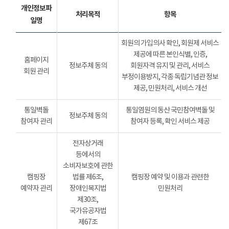
개인정보파
처리목적
항목
일명
회원의 가입의사 확인, 회원제 서비스
제공에 따른 본인식별, 인증,
홈페이지
정보주체 동의
회원자격 유지 및 관리, 서비스
회원 관리
부정이용방지, 각종 독립기념관 정보
제공, 민원처리, 서비스 개선
통일벽돌
통일염원의 동산 국민참여벽돌 및
정보주체 동의
참여자 관리
참여자 등록, 확인 서비스 제공
전자상거래
등에서의
소비자보호에 관한
캠핑장
법률 제6조,
캠핑장 예약 및 이용과 관련한
예약자 관리
장애인복지법
민원처리
제30조,
국가유공자법
제67조