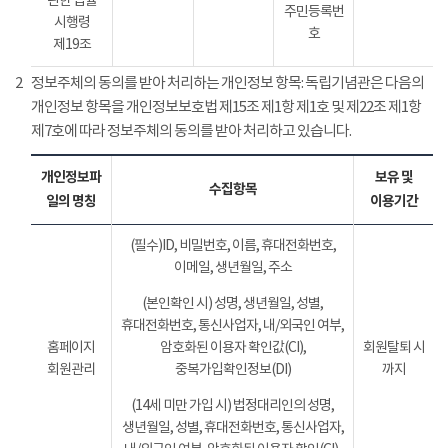
관한 법률
주민등록번
시행령
호
제19조
2
정보주체의 동의를 받아 처리하는 개인정보 항목: 독립기념관은 다음의
개인정보 항목을 개인정보보호법 제15조 제1항 제1호 및 제22조 제1항
제7호에 따라 정보주체의 동의를 받아 처리하고 있습니다.
개인정보파
보유 및
수집항목
일의 명칭
이용기간
(필수)ID, 비밀번호, 이름, 휴대전화번호,
이메일, 생년월일, 주소
(본인확인 시) 성명, 생년월일, 성별,
휴대전화번호, 통신사업자, 내/외국인 여부,
홈페이지
암호화된 이용자 확인값(CI),
회원탈퇴 시
회원관리
중복가입확인정보(DI)
까지
(14세 미만 가입 시) 법정대리인의 성명,
생년월일, 성별, 휴대전화번호, 통신사업자,