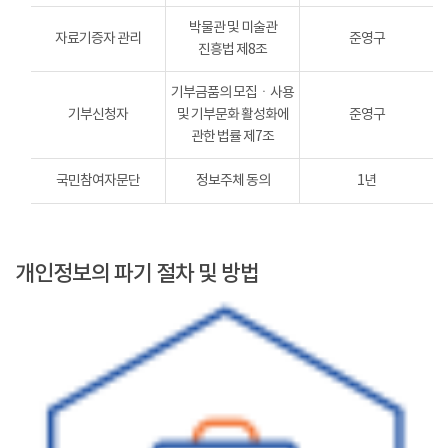
박물관 및 미술관
자료기증자 관리
준영구
진흥법 제8조
기부금품의 모집ㆍ사용
기부신청자
및 기부문화 활성화에
준영구
관한 법률 제7조
국민참여자문단
정보주체 동의
1년
개인정보의 파기 절차 및 방법