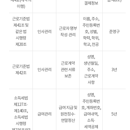
제4호(계약의
법 제6조)
결제정보
이행)
근로기준법
이름, 주소,
제41조 및
주민등록번
근로자 명부
같은 법
인사관리
호, 성별,
준영구
작성·관리
시행령
학력, 학위,
제20조
학교, 전공
성명,
근로계약
생년월일,
근로기준법
인사관리
관련 서류
주소,
3년
제42조
보존
근로계약
사항
성명,
소득세법
주민등록번
제127조·
급여 지급 및
호, 계좌번호,
제140조,
급여관리
원천징수·
급여내역,
5년
소득세법
연말정산
소득·
시행령
세액공제