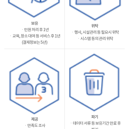
보유
위탁
ㆍ민원 처리 후 1년
ㆍ행사, 시설관리 등 필요시 위탁
ㆍ교육, 장소 대여 등 서비스 후 1년
ㆍ시스템 등의 관리 위탁
(결재정보는 5년)
파기
제공
ㆍ데이터 서류 등 보유기간 만료 후
ㆍ만족도 조사