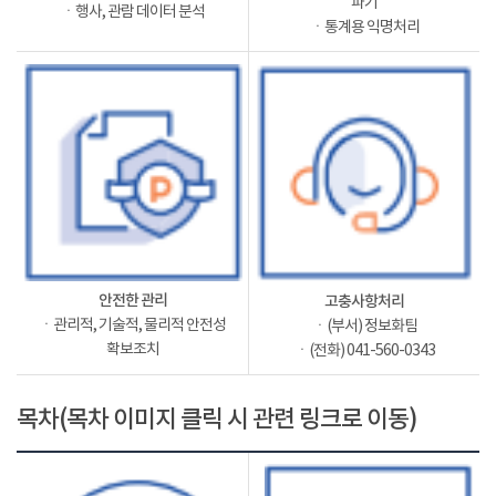
파기
ㆍ행사, 관람 데이터 분석
ㆍ통계용 익명처리
안전한 관리
고충사항처리
ㆍ관리적, 기술적, 물리적 안전성
ㆍ(부서) 정보화팀
확보조치
ㆍ(전화) 041-560-0343
목차(목차 이미지 클릭 시 관련 링크로 이동)