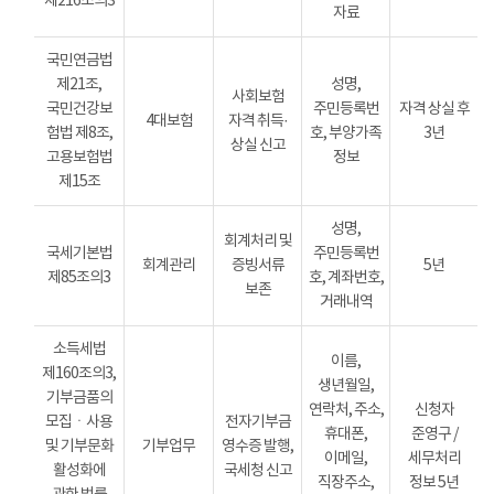
제216조의3
자료
국민연금법
제21조,
성명,
사회보험
국민건강보
주민등록번
자격 상실 후
4대보험
자격 취득·
험법 제8조,
호, 부양가족
3년
상실 신고
고용보험법
정보
제15조
성명,
회계처리 및
국세기본법
주민등록번
회계관리
증빙서류
5년
제85조의3
호, 계좌번호,
보존
거래내역
소득세법
이름,
제160조의3,
생년월일,
기부금품의
연락처, 주소,
신청자
모집ㆍ사용
전자기부금
휴대폰,
준영구 /
및 기부문화
기부업무
영수증 발행,
이메일,
세무처리
활성화에
국세청 신고
직장주소,
정보 5년