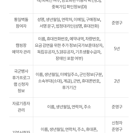
내/외국인 여부, 암호화된 이용자 확인(CI),
중복가입 확인정보(DI)
통일벽돌
성명, 생년월일, 연락처, 이메일, 구매정보,
준영구
참여자
서명 문구, 법정대리인(성명, 휴대전화)
이름, 휴대전화번호, 예약내역, 차량번호,
캠핑장
요금 감면을 위한 추가 정보(국가보훈대상자,
5년
예약자 관리
독립유공자, 5.18유공자, 기초생활수급자,
장애인 포함 여부)
국군병사
이름, 생년월일, 이메일주소, 군인정보(구분,
휴가프로그
소속부대(소대), 계급), 군번, 휴대폰번호,
2년
램 신청자
휴가기간
정보
자료기증자
이름, 생년월일, 연락처, 주소
준영구
관리
신청자
이름, 생년월일, 연락처, 주소, 휴대폰,
준영구
기부신청자