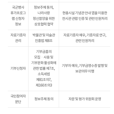
국군병사
정보주체 동의,
휴가프로그
나라사랑
현충시설 기념관 안내 앱을 이용한
램 신청자
정신함양을 위한
전시관 관람 인증 및 관련 민원처리
정보
상호협력 협약
자료기증자
박물관 및 미술관
자료기증자 예우, 기증자료 연구,
관리
진흥법 제8조
관련 민원처리
기부금품의
모집ㆍ사용 및
기부문화 활성화에
기부자 예우, 기부금영수증 발행 및
기부신청자
관한 법률 제7조,
보관의무 이행
소득세법
제81조의7,
제160조의3
국민참여자
정보주체 동의
자문 및 평가 위원회 운영
문단