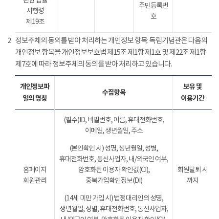
관한 법률
주민등록번
시행령
호
제19조
2
정보주체의 동의를 받아 처리하는 개인정보 항목: 독립기념관은 다음의
개인정보 항목을 개인정보보호법 제15조 제1항 제1호 및 제22조 제1항
제7호에 따라 정보주체의 동의를 받아 처리하고 있습니다.
개인정보파
보유 및
수집항목
일의 명칭
이용기간
(필수)ID, 비밀번호, 이름, 휴대전화번호,
이메일, 생년월일, 주소
(본인확인 시) 성명, 생년월일, 성별,
휴대전화번호, 통신사업자, 내/외국인 여부,
홈페이지
암호화된 이용자 확인값(CI),
회원탈퇴 시
회원관리
중복가입확인정보(DI)
까지
(14세 미만 가입 시) 법정대리인의 성명,
생년월일, 성별, 휴대전화번호, 통신사업자,