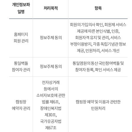
개인정보파
처리목적
항목
일명
회원의 가입의사 확인, 회원제 서비스
제공에 따른 본인식별, 인증,
홈페이지
정보주체 동의
회원자격 유지 및 관리, 서비스
회원 관리
부정이용방지, 각종 독립기념관 정보
제공, 민원처리, 서비스 개선
통일벽돌
통일염원의 동산 국민참여벽돌 및
정보주체 동의
참여자 관리
참여자 등록, 확인 서비스 제공
전자상거래
등에서의
소비자보호에 관한
캠핑장
법률 제6조,
캠핑장 예약 및 이용과 관련한
예약자 관리
장애인복지법
민원처리
제30조,
국가유공자법
제67조