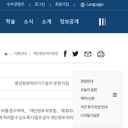
수어 콘텐츠
로그인
회원가입
Language
학술
소식
소개
정보공개
이용안내
개인정보처리방침
관람안내
영상정보처리기기 설치·운영 지침
오늘의 일정
예약/신청
국군 휴가 보상 안내
바를 준수하여, 「개인정보 보호법」 제30조에 따라
디지털기념관
게 처리할 수 있도록 다음과 같이 개인정보 처리방침을