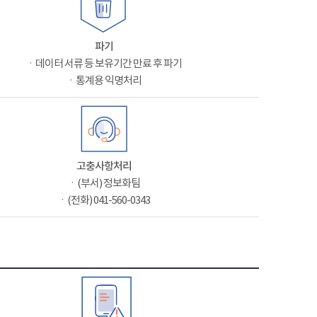
파기
ㆍ데이터 서류 등 보유기간 만료 후 파기
ㆍ통계용 익명처리
고충사항처리
ㆍ(부서) 정보화팀
ㆍ(전화) 041-560-0343