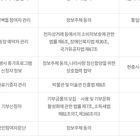
벽돌 참여자 관리
정보주체 동의
통일
전자상거래 등에서의 소비자보호에 관한
핑장 예약자 관리
법률 제6조, 장애인복지법 제30조,
국가유공자법 제67조
병사 휴가프로그램
정보주체 동의, 나라사랑 정신함양을 위한
현충시설
신청자 정보
상호협력 협약
자료기증자 관리
박물관 및 미술관 진흥법 제8조
기부금품의 모집ㆍ사용 및 기부문화
기부신청자
활성화에 관한 법률 제7조, 소득세법
제81조의7, 제160조의3
국민참여자문단
정보주체 동의