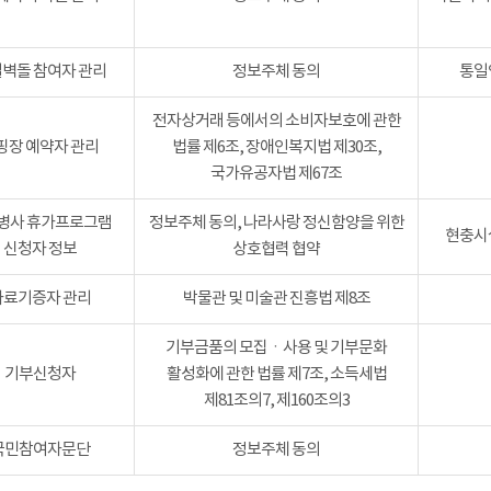
벽돌 참여자 관리
정보주체 동의
통일
전자상거래 등에서의 소비자보호에 관한
핑장 예약자 관리
법률 제6조, 장애인복지법 제30조,
국가유공자법 제67조
병사 휴가프로그램
정보주체 동의, 나라사랑 정신함양을 위한
현충시설
신청자 정보
상호협력 협약
자료기증자 관리
박물관 및 미술관 진흥법 제8조
기부금품의 모집ㆍ사용 및 기부문화
기부신청자
활성화에 관한 법률 제7조, 소득세법
제81조의7, 제160조의3
국민참여자문단
정보주체 동의