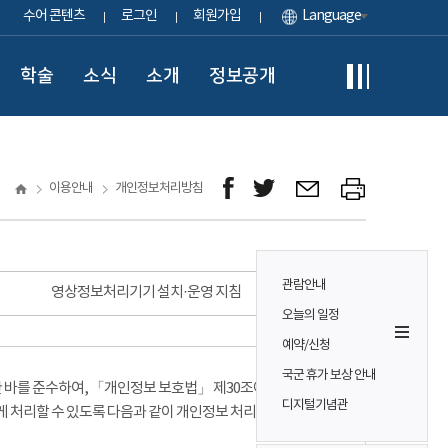
수어 콘텐츠
로그인
회원가입
Language
학술
소식
소개
정보공개
이용안내
개인정보처리방침
관람안내
영상정보처리기기 설치·운영 지침
오늘의 일정
예약/신청
국군 휴가 보상 안내
바를 준수하여, 「개인정보 보호법」 제30조에 따라
디지털기념관
게 처리할 수 있도록 다음과 같이 개인정보 처리방침을