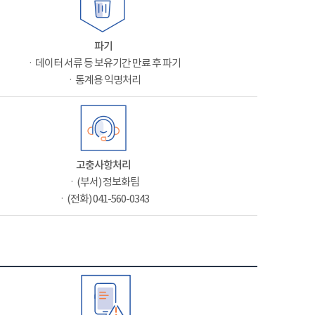
파기
ㆍ데이터 서류 등 보유기간 만료 후 파기
ㆍ통계용 익명처리
고충사항처리
ㆍ(부서) 정보화팀
ㆍ(전화) 041-560-0343