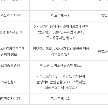
벽돌 참여자 관리
정보주체 동의
통일
전자상거래 등에서의 소비자보호에 관한
핑장 예약자 관리
법률 제6조, 장애인복지법 제30조,
국가유공자법 제67조
병사 휴가프로그램
정보주체 동의, 나라사랑 정신함양을 위한
현충시설
신청자 정보
상호협력 협약
자료기증자 관리
박물관 및 미술관 진흥법 제8조
기부금품의 모집ㆍ사용 및 기부문화
기부신청자
활성화에 관한 법률 제7조, 소득세법
제81조의7, 제160조의3
국민참여자문단
정보주체 동의