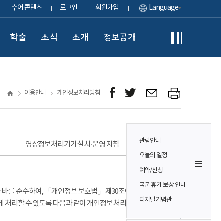
수어 콘텐츠
로그인
회원가입
Language
학술
소식
소개
정보공개
이용안내
개인정보처리방침
관람안내
영상정보처리기기 설치·운영 지침
오늘의 일정
예약/신청
국군 휴가 보상 안내
바를 준수하여, 「개인정보 보호법」 제30조에 따라
디지털기념관
게 처리할 수 있도록 다음과 같이 개인정보 처리방침을