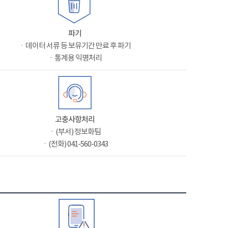
파기
ㆍ데이터 서류 등 보유기간 만료 후 파기
ㆍ통계용 익명처리
고충사항처리
ㆍ(부서) 정보화팀
ㆍ(전화) 041-560-0343