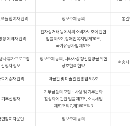
벽돌 참여자 관리
정보주체 동의
통일
전자상거래 등에서의 소비자보호에 관한
핑장 예약자 관리
법률 제6조, 장애인복지법 제30조,
국가유공자법 제67조
병사 휴가프로그램
정보주체 동의, 나라사랑 정신함양을 위한
현충시설
신청자 정보
상호협력 협약
자료기증자 관리
박물관 및 미술관 진흥법 제8조
기부금품의 모집ㆍ사용 및 기부문화
기부신청자
활성화에 관한 법률 제7조, 소득세법
제81조의7, 제160조의3
국민참여자문단
정보주체 동의