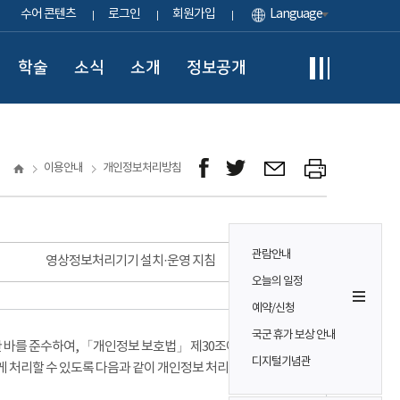
수어 콘텐츠
로그인
회원가입
Language
학술
소식
소개
정보공개
이용안내
개인정보처리방침
관람안내
영상정보처리기기 설치·운영 지침
오늘의 일정
예약/신청
국군 휴가 보상 안내
바를 준수하여, 「개인정보 보호법」 제30조에 따라
디지털기념관
게 처리할 수 있도록 다음과 같이 개인정보 처리방침을