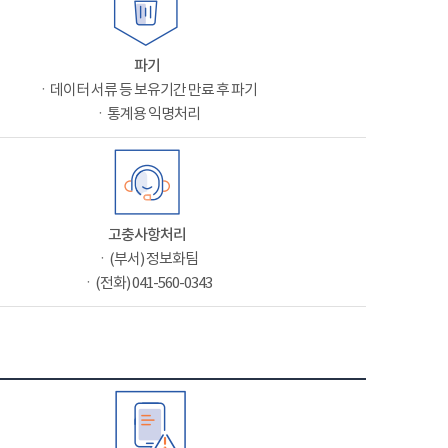
파기
ㆍ데이터 서류 등 보유기간 만료 후 파기
ㆍ통계용 익명처리
고충사항처리
ㆍ(부서) 정보화팀
ㆍ(전화) 041-560-0343