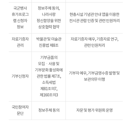
국군병사
정보주체 동의,
휴가프로그
나라사랑
현충시설 기념관 안내 앱을 이용한
램 신청자
정신함양을 위한
전시관 관람 인증 및 관련 민원처리
정보
상호협력 협약
자료기증자
박물관 및 미술관
자료기증자 예우, 기증자료 연구,
관리
진흥법 제8조
관련 민원처리
기부금품의
모집ㆍ사용 및
기부문화 활성화에
기부자 예우, 기부금영수증 발행 및
기부신청자
관한 법률 제7조,
보관의무 이행
소득세법
제81조의7,
제160조의3
국민참여자
정보주체 동의
자문 및 평가 위원회 운영
문단