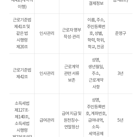
제4호(계약의
법 제6조)
결제정보
이행)
근로기준법
이름, 주소,
제41조 및
주민등록번
근로자 명부
같은 법
인사관리
호, 성별,
준영구
작성·관리
시행령
학력, 학위,
제20조
학교, 전공
성명,
근로계약
생년월일,
근로기준법
인사관리
관련 서류
주소,
3년
제42조
보존
근로계약
사항
성명,
소득세법
주민등록번
제127조·
급여 지급 및
호, 계좌번호,
제140조,
급여관리
원천징수·
급여내역,
5년
소득세법
연말정산
소득·
시행령
세액공제