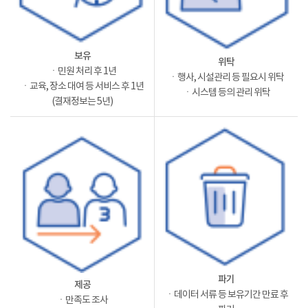
보유
위탁
ㆍ민원 처리 후 1년
ㆍ행사, 시설관리 등 필요시 위탁
ㆍ교육, 장소 대여 등 서비스 후 1년
ㆍ시스템 등의 관리 위탁
(결재정보는 5년)
파기
제공
ㆍ데이터 서류 등 보유기간 만료 후
ㆍ만족도 조사