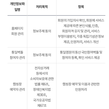
개인정보파
처리목적
항목
일명
회원의 가입의사 확인, 회원제 서비스
제공에 따른 본인식별, 인증,
홈페이지
정보주체 동의
회원자격 유지 및 관리, 서비스
회원 관리
부정이용방지, 각종 독립기념관 정보
제공, 민원처리, 서비스 개선
통일벽돌
통일염원의 동산 국민참여벽돌 및
정보주체 동의
참여자 관리
참여자 등록, 확인 서비스 제공
전자상거래
등에서의
소비자보호에 관한
캠핑장
법률 제6조,
캠핑장 예약 및 이용과 관련한
예약자 관리
장애인복지법
민원처리
제30조,
국가유공자법
제67조