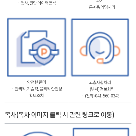
파기
ㆍ행사, 관람 데이터 분석
ㆍ통계용 익명처리
안전한 관리
고충사항처리
ㆍ관리적, 기술적, 물리적 안전성
ㆍ(부서) 정보화팀
확보조치
ㆍ(전화) 041-560-0343
목차(목차 이미지 클릭 시 관련 링크로 이동)