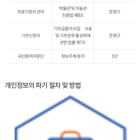
박물관 및 미술관
자료기증자 관리
준영구
진흥법 제8조
기부금품의 모집ㆍ사용
기부신청자
및 기부문화 활성화에
준영구
관한 법률 제7조
국민참여자문단
정보주체 동의
1년
개인정보의 파기 절차 및 방법