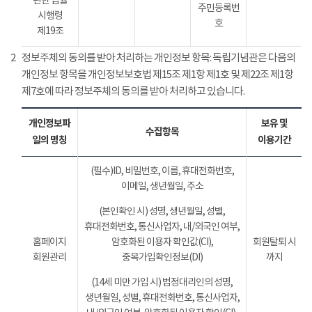
관한 법률
주민등록번
시행령
호
제19조
2
정보주체의 동의를 받아 처리하는 개인정보 항목: 독립기념관은 다음의
개인정보 항목을 개인정보보호법 제15조 제1항 제1호 및 제22조 제1항
제7호에 따라 정보주체의 동의를 받아 처리하고 있습니다.
개인정보파
보유 및
수집항목
일의 명칭
이용기간
(필수)ID, 비밀번호, 이름, 휴대전화번호,
이메일, 생년월일, 주소
(본인확인 시) 성명, 생년월일, 성별,
휴대전화번호, 통신사업자, 내/외국인 여부,
홈페이지
암호화된 이용자 확인값(CI),
회원탈퇴 시
회원관리
중복가입확인정보(DI)
까지
(14세 미만 가입 시) 법정대리인의 성명,
생년월일, 성별, 휴대전화번호, 통신사업자,