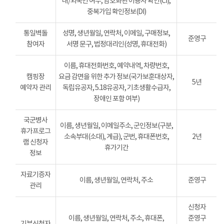
내/외국인 여부, 암호화된 이용자 확인(CI),
중복가입 확인정보(DI)
통일벽돌
성명, 생년월일, 연락처, 이메일, 구매정보,
준영구
참여자
서명 문구, 법정대리인(성명, 휴대전화)
이름, 휴대전화번호, 예약내역, 차량번호,
캠핑장
요금 감면을 위한 추가 정보(국가보훈대상자,
5년
예약자 관리
독립유공자, 5.18유공자, 기초생활수급자,
장애인 포함 여부)
국군병사
이름, 생년월일, 이메일주소, 군인정보(구분,
휴가프로그
소속부대(소대), 계급), 군번, 휴대폰번호,
2년
램 신청자
휴가기간
정보
자료기증자
이름, 생년월일, 연락처, 주소
준영구
관리
신청자
이름, 생년월일, 연락처, 주소, 휴대폰,
준영구
기부신청자