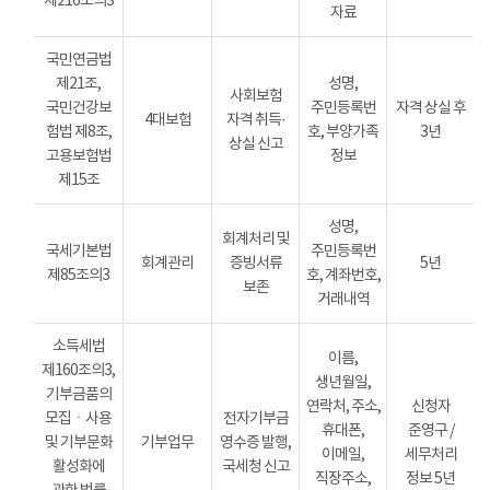
제216조의3
자료
국민연금법
제21조,
성명,
사회보험
국민건강보
주민등록번
자격 상실 후
4대보험
자격 취득·
험법 제8조,
호, 부양가족
3년
상실 신고
고용보험법
정보
제15조
성명,
회계처리 및
국세기본법
주민등록번
회계관리
증빙서류
5년
제85조의3
호, 계좌번호,
보존
거래내역
소득세법
이름,
제160조의3,
생년월일,
기부금품의
연락처, 주소,
신청자
모집ㆍ사용
전자기부금
휴대폰,
준영구 /
및 기부문화
기부업무
영수증 발행,
이메일,
세무처리
활성화에
국세청 신고
직장주소,
정보 5년