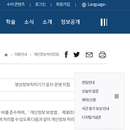
수어 콘텐츠
로그인
회원가입
Language
학술
소식
소개
정보공개
이용안내
개인정보처리방침
관람안내
영상정보처리기기 설치·운영 지침
오늘의 일정
예약/신청
국군 휴가 보상 안내
바를 준수하여, 「개인정보 보호법」 제30조에 따라
디지털기념관
게 처리할 수 있도록 다음과 같이 개인정보 처리방침을