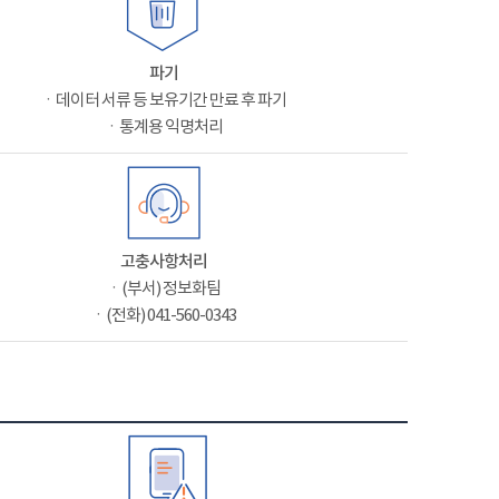
파기
ㆍ데이터 서류 등 보유기간 만료 후 파기
ㆍ통계용 익명처리
고충사항처리
ㆍ(부서) 정보화팀
ㆍ(전화) 041-560-0343