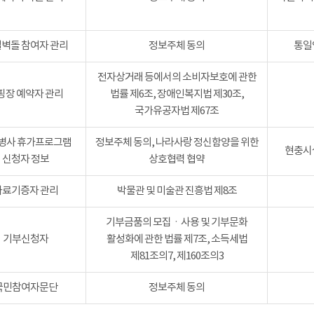
벽돌 참여자 관리
정보주체 동의
통일
전자상거래 등에서의 소비자보호에 관한
핑장 예약자 관리
법률 제6조, 장애인복지법 제30조,
국가유공자법 제67조
병사 휴가프로그램
정보주체 동의, 나라사랑 정신함양을 위한
현충시설
신청자 정보
상호협력 협약
자료기증자 관리
박물관 및 미술관 진흥법 제8조
기부금품의 모집ㆍ사용 및 기부문화
기부신청자
활성화에 관한 법률 제7조, 소득세법
제81조의7, 제160조의3
국민참여자문단
정보주체 동의