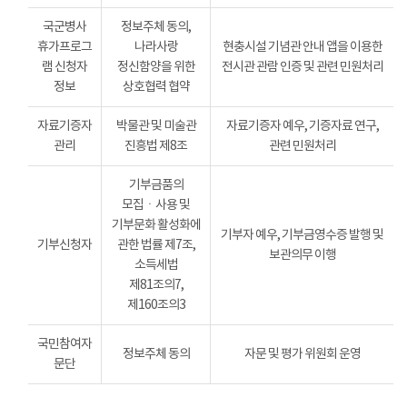
국군병사
정보주체 동의,
휴가프로그
나라사랑
현충시설 기념관 안내 앱을 이용한
램 신청자
정신함양을 위한
전시관 관람 인증 및 관련 민원처리
정보
상호협력 협약
자료기증자
박물관 및 미술관
자료기증자 예우, 기증자료 연구,
관리
진흥법 제8조
관련 민원처리
기부금품의
모집ㆍ사용 및
기부문화 활성화에
기부자 예우, 기부금영수증 발행 및
기부신청자
관한 법률 제7조,
보관의무 이행
소득세법
제81조의7,
제160조의3
국민참여자
정보주체 동의
자문 및 평가 위원회 운영
문단