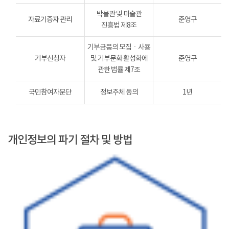
박물관 및 미술관
자료기증자 관리
준영구
진흥법 제8조
기부금품의 모집ㆍ사용
기부신청자
및 기부문화 활성화에
준영구
관한 법률 제7조
국민참여자문단
정보주체 동의
1년
개인정보의 파기 절차 및 방법