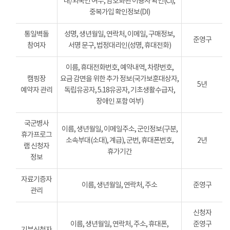
내/외국인 여부, 암호화된 이용자 확인(CI),
중복가입 확인정보(DI)
통일벽돌
성명, 생년월일, 연락처, 이메일, 구매정보,
준영구
참여자
서명 문구, 법정대리인(성명, 휴대전화)
이름, 휴대전화번호, 예약내역, 차량번호,
캠핑장
요금 감면을 위한 추가 정보(국가보훈대상자,
5년
예약자 관리
독립유공자, 5.18유공자, 기초생활수급자,
장애인 포함 여부)
국군병사
이름, 생년월일, 이메일주소, 군인정보(구분,
휴가프로그
소속부대(소대), 계급), 군번, 휴대폰번호,
2년
램 신청자
휴가기간
정보
자료기증자
이름, 생년월일, 연락처, 주소
준영구
관리
신청자
이름, 생년월일, 연락처, 주소, 휴대폰,
준영구
기부신청자