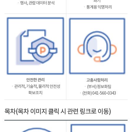
파기
ㆍ행사, 관람 데이터 분석
ㆍ통계용 익명처리
안전한 관리
고충사항처리
ㆍ관리적, 기술적, 물리적 안전성
ㆍ(부서) 정보화팀
확보조치
ㆍ(전화) 041-560-0343
목차(목차 이미지 클릭 시 관련 링크로 이동)