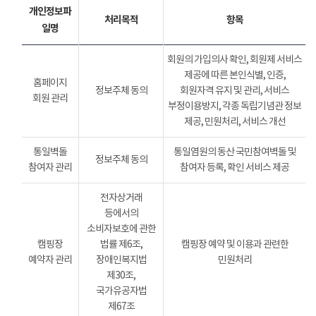
개인정보파
처리목적
항목
일명
회원의 가입의사 확인, 회원제 서비스
제공에 따른 본인식별, 인증,
홈페이지
정보주체 동의
회원자격 유지 및 관리, 서비스
회원 관리
부정이용방지, 각종 독립기념관 정보
제공, 민원처리, 서비스 개선
통일벽돌
통일염원의 동산 국민참여벽돌 및
정보주체 동의
참여자 관리
참여자 등록, 확인 서비스 제공
전자상거래
등에서의
소비자보호에 관한
캠핑장
법률 제6조,
캠핑장 예약 및 이용과 관련한
예약자 관리
장애인복지법
민원처리
제30조,
국가유공자법
제67조