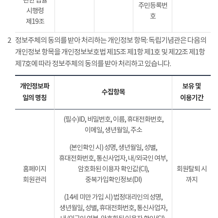
관한 법률
주민등록번
시행령
호
제19조
2
정보주체의 동의를 받아 처리하는 개인정보 항목: 독립기념관은 다음의
개인정보 항목을 개인정보보호법 제15조 제1항 제1호 및 제22조 제1항
제7호에 따라 정보주체의 동의를 받아 처리하고 있습니다.
개인정보파
보유 및
수집항목
일의 명칭
이용기간
(필수)ID, 비밀번호, 이름, 휴대전화번호,
이메일, 생년월일, 주소
(본인확인 시) 성명, 생년월일, 성별,
휴대전화번호, 통신사업자, 내/외국인 여부,
홈페이지
암호화된 이용자 확인값(CI),
회원탈퇴 시
회원관리
중복가입확인정보(DI)
까지
(14세 미만 가입 시) 법정대리인의 성명,
생년월일, 성별, 휴대전화번호, 통신사업자,