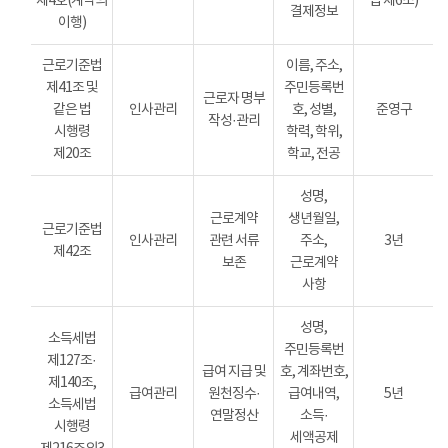
제4호(계약의
법 제6조)
결제정보
이행)
근로기준법
이름, 주소,
제41조 및
주민등록번
근로자 명부
같은 법
인사관리
호, 성별,
준영구
작성·관리
시행령
학력, 학위,
제20조
학교, 전공
성명,
근로계약
생년월일,
근로기준법
인사관리
관련 서류
주소,
3년
제42조
보존
근로계약
사항
성명,
소득세법
주민등록번
제127조·
급여 지급 및
호, 계좌번호,
제140조,
급여관리
원천징수·
급여내역,
5년
소득세법
연말정산
소득·
시행령
세액공제