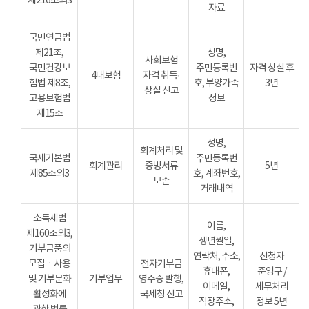
제216조의3
자료
국민연금법
제21조,
성명,
사회보험
국민건강보
주민등록번
자격 상실 후
4대보험
자격 취득·
험법 제8조,
호, 부양가족
3년
상실 신고
고용보험법
정보
제15조
성명,
회계처리 및
국세기본법
주민등록번
회계관리
증빙서류
5년
제85조의3
호, 계좌번호,
보존
거래내역
소득세법
이름,
제160조의3,
생년월일,
기부금품의
연락처, 주소,
신청자
모집ㆍ사용
전자기부금
휴대폰,
준영구 /
및 기부문화
기부업무
영수증 발행,
이메일,
세무처리
활성화에
국세청 신고
직장주소,
정보 5년