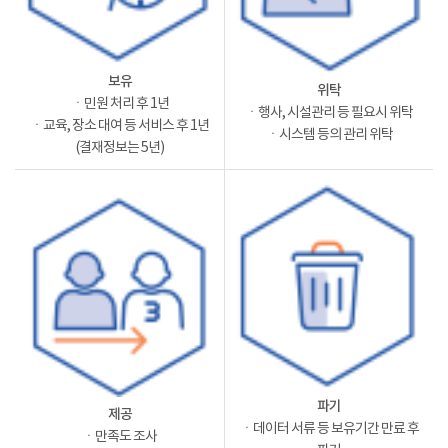
보유
위탁
ㆍ민원 처리 후 1년
ㆍ행사, 시설관리 등 필요시 위탁
ㆍ교육, 장소 대여 등 서비스 후 1년
ㆍ시스템 등의 관리 위탁
(결재정보는 5년)
파기
제공
ㆍ데이터 서류 등 보유기간 만료 후
ㆍ만족도 조사