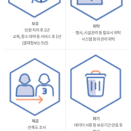
보유
위탁
ㆍ민원 처리 후 1년
ㆍ행사, 시설관리 등 필요시 위탁
ㆍ교육, 장소 대여 등 서비스 후 1년
ㆍ시스템 등의 관리 위탁
(결재정보는 5년)
파기
제공
ㆍ데이터 서류 등 보유기간 만료 후
ㆍ만족도 조사