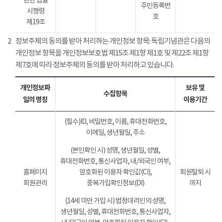
관한 법률
주민등록번
시행령
호
제19조
2
정보주체의 동의를 받아 처리하는 개인정보 항목: 독립기념관은 다음의
개인정보 항목을 개인정보보호법 제15조 제1항 제1호 및 제22조 제1항
제7호에 따라 정보주체의 동의를 받아 처리하고 있습니다.
개인정보파
보유 및
수집항목
일의 명칭
이용기간
(필수)ID, 비밀번호, 이름, 휴대전화번호,
이메일, 생년월일, 주소
(본인확인 시) 성명, 생년월일, 성별,
휴대전화번호, 통신사업자, 내/외국인 여부,
홈페이지
암호화된 이용자 확인값(CI),
회원탈퇴 시
회원관리
중복가입확인정보(DI)
까지
(14세 미만 가입 시) 법정대리인의 성명,
생년월일, 성별, 휴대전화번호, 통신사업자,