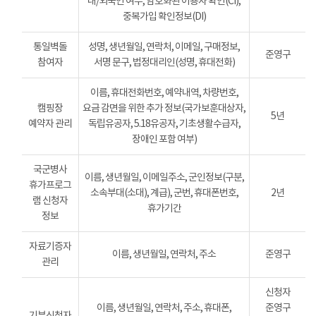
내/외국인 여부, 암호화된 이용자 확인(CI),
중복가입 확인정보(DI)
통일벽돌
성명, 생년월일, 연락처, 이메일, 구매정보,
준영구
참여자
서명 문구, 법정대리인(성명, 휴대전화)
이름, 휴대전화번호, 예약내역, 차량번호,
캠핑장
요금 감면을 위한 추가 정보(국가보훈대상자,
5년
예약자 관리
독립유공자, 5.18유공자, 기초생활수급자,
장애인 포함 여부)
국군병사
이름, 생년월일, 이메일주소, 군인정보(구분,
휴가프로그
소속부대(소대), 계급), 군번, 휴대폰번호,
2년
램 신청자
휴가기간
정보
자료기증자
이름, 생년월일, 연락처, 주소
준영구
관리
신청자
이름, 생년월일, 연락처, 주소, 휴대폰,
준영구
기부신청자