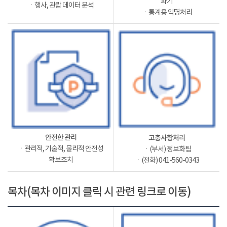
파기
ㆍ행사, 관람 데이터 분석
ㆍ통계용 익명처리
안전한 관리
고충사항처리
ㆍ관리적, 기술적, 물리적 안전성
ㆍ(부서) 정보화팀
확보조치
ㆍ(전화) 041-560-0343
목차(목차 이미지 클릭 시 관련 링크로 이동)