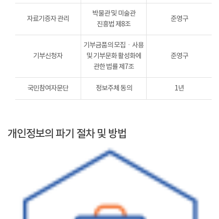
박물관 및 미술관
자료기증자 관리
준영구
진흥법 제8조
기부금품의 모집ㆍ사용
기부신청자
및 기부문화 활성화에
준영구
관한 법률 제7조
국민참여자문단
정보주체 동의
1년
개인정보의 파기 절차 및 방법