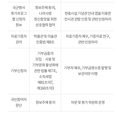
국군병사
정보주체 동의,
휴가프로그
나라사랑
현충시설 기념관 안내 앱을 이용한
램 신청자
정신함양을 위한
전시관 관람 인증 및 관련 민원처리
정보
상호협력 협약
자료기증자
박물관 및 미술관
자료기증자 예우, 기증자료 연구,
관리
진흥법 제8조
관련 민원처리
기부금품의
모집ㆍ사용 및
기부문화 활성화에
기부자 예우, 기부금영수증 발행 및
기부신청자
관한 법률 제7조,
보관의무 이행
소득세법
제81조의7,
제160조의3
국민참여자
정보주체 동의
자문 및 평가 위원회 운영
문단