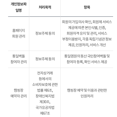
개인정보파
처리목적
항목
일명
회원의 가입의사 확인, 회원제 서비스
제공에 따른 본인식별, 인증,
홈페이지
정보주체 동의
회원자격 유지 및 관리, 서비스
회원 관리
부정이용방지, 각종 독립기념관 정보
제공, 민원처리, 서비스 개선
통일벽돌
통일염원의 동산 국민참여벽돌 및
정보주체 동의
참여자 관리
참여자 등록, 확인 서비스 제공
전자상거래
등에서의
소비자보호에 관한
캠핑장
법률 제6조,
캠핑장 예약 및 이용과 관련한
예약자 관리
장애인복지법
민원처리
제30조,
국가유공자법
제67조