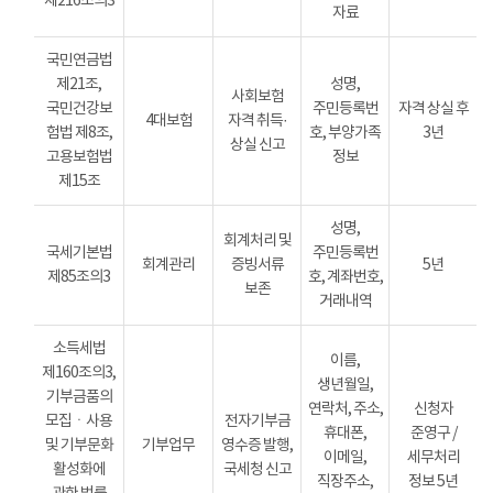
제216조의3
자료
국민연금법
제21조,
성명,
사회보험
국민건강보
주민등록번
자격 상실 후
4대보험
자격 취득·
험법 제8조,
호, 부양가족
3년
상실 신고
고용보험법
정보
제15조
성명,
회계처리 및
국세기본법
주민등록번
회계관리
증빙서류
5년
제85조의3
호, 계좌번호,
보존
거래내역
소득세법
이름,
제160조의3,
생년월일,
기부금품의
연락처, 주소,
신청자
모집ㆍ사용
전자기부금
휴대폰,
준영구 /
및 기부문화
기부업무
영수증 발행,
이메일,
세무처리
활성화에
국세청 신고
직장주소,
정보 5년