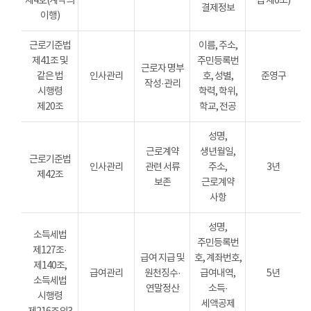
제4호(계약의
법 제6조)
결제정보
이행)
근로기준법
이름, 주소,
제41조 및
주민등록번
근로자 명부
같은 법
인사관리
호, 성별,
준영구
작성·관리
시행령
학력, 학위,
제20조
학교, 전공
성명,
근로계약
생년월일,
근로기준법
인사관리
관련 서류
주소,
3년
제42조
보존
근로계약
사항
성명,
소득세법
주민등록번
제127조·
급여 지급 및
호, 계좌번호,
제140조,
급여관리
원천징수·
급여내역,
5년
소득세법
연말정산
소득·
시행령
세액공제