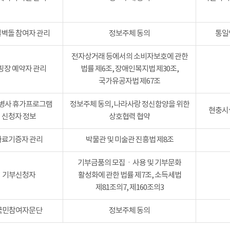
벽돌 참여자 관리
정보주체 동의
통일
전자상거래 등에서의 소비자보호에 관한
핑장 예약자 관리
법률 제6조, 장애인복지법 제30조,
국가유공자법 제67조
병사 휴가프로그램
정보주체 동의, 나라사랑 정신함양을 위한
현충시설
신청자 정보
상호협력 협약
자료기증자 관리
박물관 및 미술관 진흥법 제8조
기부금품의 모집ㆍ사용 및 기부문화
기부신청자
활성화에 관한 법률 제7조, 소득세법
제81조의7, 제160조의3
국민참여자문단
정보주체 동의