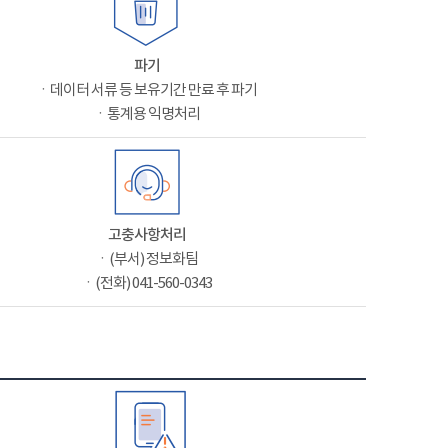
파기
ㆍ데이터 서류 등 보유기간 만료 후 파기
ㆍ통계용 익명처리
고충사항처리
ㆍ(부서) 정보화팀
ㆍ(전화) 041-560-0343