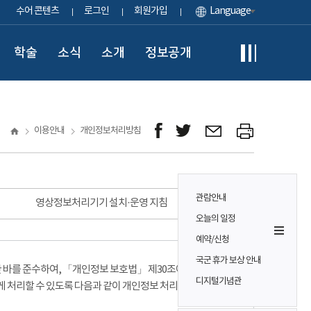
수어 콘텐츠
로그인
회원가입
Language
학술
소식
소개
정보공개
이용안내
개인정보처리방침
관람안내
영상정보처리기기 설치·운영 지침
오늘의 일정
예약/신청
국군 휴가 보상 안내
바를 준수하여, 「개인정보 보호법」 제30조에 따라
디지털기념관
게 처리할 수 있도록 다음과 같이 개인정보 처리방침을