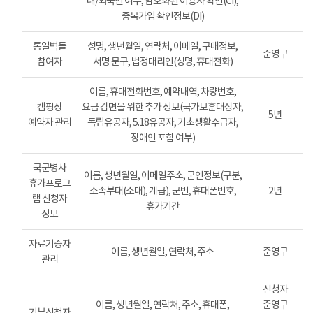
내/외국인 여부, 암호화된 이용자 확인(CI),
중복가입 확인정보(DI)
통일벽돌
성명, 생년월일, 연락처, 이메일, 구매정보,
준영구
참여자
서명 문구, 법정대리인(성명, 휴대전화)
이름, 휴대전화번호, 예약내역, 차량번호,
캠핑장
요금 감면을 위한 추가 정보(국가보훈대상자,
5년
예약자 관리
독립유공자, 5.18유공자, 기초생활수급자,
장애인 포함 여부)
국군병사
이름, 생년월일, 이메일주소, 군인정보(구분,
휴가프로그
소속부대(소대), 계급), 군번, 휴대폰번호,
2년
램 신청자
휴가기간
정보
자료기증자
이름, 생년월일, 연락처, 주소
준영구
관리
신청자
이름, 생년월일, 연락처, 주소, 휴대폰,
준영구
기부신청자