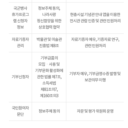
국군병사
정보주체 동의,
휴가프로그
나라사랑
현충시설 기념관 안내 앱을 이용한
램 신청자
정신함양을 위한
전시관 관람 인증 및 관련 민원처리
정보
상호협력 협약
자료기증자
박물관 및 미술관
자료기증자 예우, 기증자료 연구,
관리
진흥법 제8조
관련 민원처리
기부금품의
모집ㆍ사용 및
기부문화 활성화에
기부자 예우, 기부금영수증 발행 및
기부신청자
관한 법률 제7조,
보관의무 이행
소득세법
제81조의7,
제160조의3
국민참여자
정보주체 동의
자문 및 평가 위원회 운영
문단