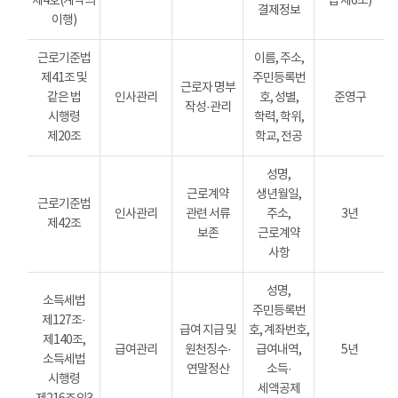
제4호(계약의
법 제6조)
결제정보
이행)
근로기준법
이름, 주소,
제41조 및
주민등록번
근로자 명부
같은 법
인사관리
호, 성별,
준영구
작성·관리
시행령
학력, 학위,
제20조
학교, 전공
성명,
근로계약
생년월일,
근로기준법
인사관리
관련 서류
주소,
3년
제42조
보존
근로계약
사항
성명,
소득세법
주민등록번
제127조·
급여 지급 및
호, 계좌번호,
제140조,
급여관리
원천징수·
급여내역,
5년
소득세법
연말정산
소득·
시행령
세액공제