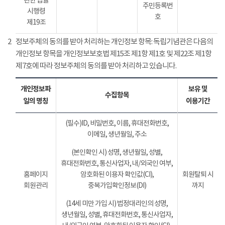
관한 법률
주민등록번
시행령
호
제19조
2
정보주체의 동의를 받아 처리하는 개인정보 항목: 독립기념관은 다음의
개인정보 항목을 개인정보보호법 제15조 제1항 제1호 및 제22조 제1항
제7호에 따라 정보주체의 동의를 받아 처리하고 있습니다.
개인정보파
보유 및
수집항목
일의 명칭
이용기간
(필수)ID, 비밀번호, 이름, 휴대전화번호,
이메일, 생년월일, 주소
(본인확인 시) 성명, 생년월일, 성별,
휴대전화번호, 통신사업자, 내/외국인 여부,
홈페이지
암호화된 이용자 확인값(CI),
회원탈퇴 시
회원관리
중복가입확인정보(DI)
까지
(14세 미만 가입 시) 법정대리인의 성명,
생년월일, 성별, 휴대전화번호, 통신사업자,