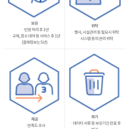
보유
위탁
ㆍ민원 처리 후 1년
ㆍ행사, 시설관리 등 필요시 위탁
ㆍ교육, 장소 대여 등 서비스 후 1년
ㆍ시스템 등의 관리 위탁
(결재정보는 5년)
파기
제공
ㆍ데이터 서류 등 보유기간 만료 후
ㆍ만족도 조사