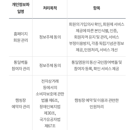
개인정보파
처리목적
항목
일명
회원의 가입의사 확인, 회원제 서비스
제공에 따른 본인식별, 인증,
홈페이지
정보주체 동의
회원자격 유지 및 관리, 서비스
회원 관리
부정이용방지, 각종 독립기념관 정보
제공, 민원처리, 서비스 개선
통일벽돌
통일염원의 동산 국민참여벽돌 및
정보주체 동의
참여자 관리
참여자 등록, 확인 서비스 제공
전자상거래
등에서의
소비자보호에 관한
캠핑장
법률 제6조,
캠핑장 예약 및 이용과 관련한
예약자 관리
장애인복지법
민원처리
제30조,
국가유공자법
제67조