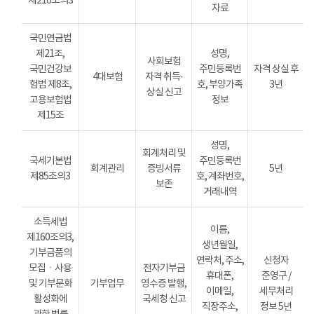
제216조의3
자료
국민연금법
제21조,
성명,
사회보험
국민건강보
주민등록번
자격 상실 후
4대보험
자격 취득·
험법 제8조,
호, 부양가족
3년
상실 신고
고용보험법
정보
제15조
성명,
회계처리 및
국세기본법
주민등록번
회계관리
증빙서류
5년
제85조의3
호, 계좌번호,
보존
거래내역
소득세법
이름,
제160조의3,
생년월일,
기부금품의
연락처, 주소,
신청자
모집ㆍ사용
전자기부금
휴대폰,
준영구 /
및 기부문화
기부업무
영수증 발행,
이메일,
세무처리
활성화에
국세청 신고
직장주소,
정보 5년