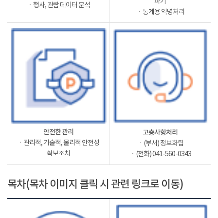
파기
ㆍ행사, 관람 데이터 분석
ㆍ통계용 익명처리
안전한 관리
고충사항처리
ㆍ관리적, 기술적, 물리적 안전성
ㆍ(부서) 정보화팀
확보조치
ㆍ(전화) 041-560-0343
목차(목차 이미지 클릭 시 관련 링크로 이동)