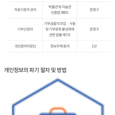
박물관 및 미술관
자료기증자 관리
준영구
진흥법 제8조
기부금품의 모집ㆍ사용
기부신청자
및 기부문화 활성화에
준영구
관한 법률 제7조
국민참여자문단
정보주체 동의
1년
개인정보의 파기 절차 및 방법