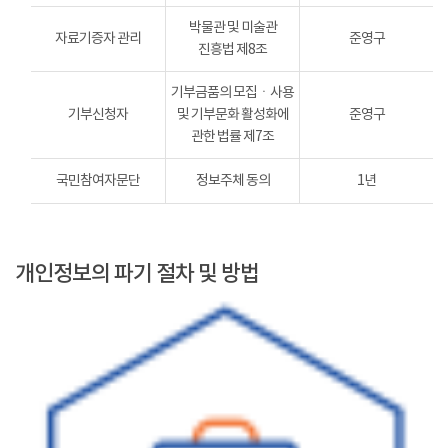
박물관 및 미술관
자료기증자 관리
준영구
진흥법 제8조
기부금품의 모집ㆍ사용
기부신청자
및 기부문화 활성화에
준영구
관한 법률 제7조
국민참여자문단
정보주체 동의
1년
개인정보의 파기 절차 및 방법