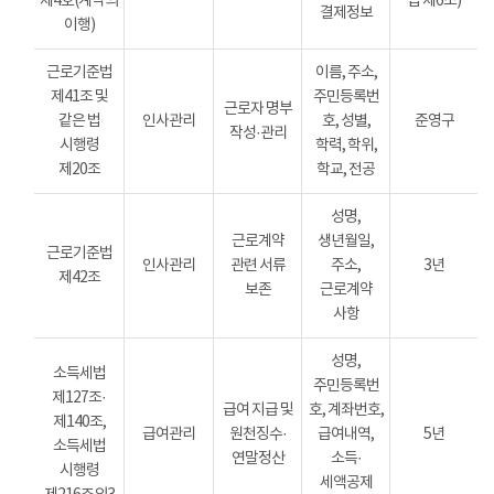
제4호(계약의
법 제6조)
결제정보
이행)
근로기준법
이름, 주소,
제41조 및
주민등록번
근로자 명부
같은 법
인사관리
호, 성별,
준영구
작성·관리
시행령
학력, 학위,
제20조
학교, 전공
성명,
근로계약
생년월일,
근로기준법
인사관리
관련 서류
주소,
3년
제42조
보존
근로계약
사항
성명,
소득세법
주민등록번
제127조·
급여 지급 및
호, 계좌번호,
제140조,
급여관리
원천징수·
급여내역,
5년
소득세법
연말정산
소득·
시행령
세액공제