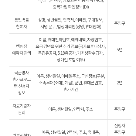
내/외국인 여부, 암호화된 이용자 확인(CI),
중복가입 확인정보(DI)
통일벽돌
성명, 생년월일, 연락처, 이메일, 구매정보,
준영구
참여자
서명 문구, 법정대리인(성명, 휴대전화)
이름, 휴대전화번호, 예약내역, 차량번호,
캠핑장
요금 감면을 위한 추가 정보(국가보훈대상자,
5년
예약자 관리
독립유공자, 5.18유공자, 기초생활수급자,
장애인 포함 여부)
국군병사
이름, 생년월일, 이메일주소, 군인정보(구분,
휴가프로그
소속부대(소대), 계급), 군번, 휴대폰번호,
2년
램 신청자
휴가기간
정보
자료기증자
이름, 생년월일, 연락처, 주소
준영구
관리
신청자
이름, 생년월일, 연락처, 주소, 휴대폰,
준영구
기부신청자