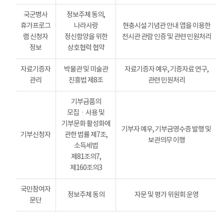
국군병사
정보주체 동의,
휴가프로그
나라사랑
현충시설 기념관 안내 앱을 이용한
램 신청자
정신함양을 위한
전시관 관람 인증 및 관련 민원처리
정보
상호협력 협약
자료기증자
박물관 및 미술관
자료기증자 예우, 기증자료 연구,
관리
진흥법 제8조
관련 민원처리
기부금품의
모집ㆍ사용 및
기부문화 활성화에
기부자 예우, 기부금영수증 발행 및
기부신청자
관한 법률 제7조,
보관의무 이행
소득세법
제81조의7,
제160조의3
국민참여자
정보주체 동의
자문 및 평가 위원회 운영
문단