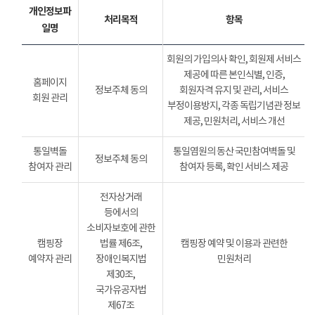
개인정보파
처리목적
항목
일명
회원의 가입의사 확인, 회원제 서비스
제공에 따른 본인식별, 인증,
홈페이지
정보주체 동의
회원자격 유지 및 관리, 서비스
회원 관리
부정이용방지, 각종 독립기념관 정보
제공, 민원처리, 서비스 개선
통일벽돌
통일염원의 동산 국민참여벽돌 및
정보주체 동의
참여자 관리
참여자 등록, 확인 서비스 제공
전자상거래
등에서의
소비자보호에 관한
캠핑장
법률 제6조,
캠핑장 예약 및 이용과 관련한
예약자 관리
장애인복지법
민원처리
제30조,
국가유공자법
제67조