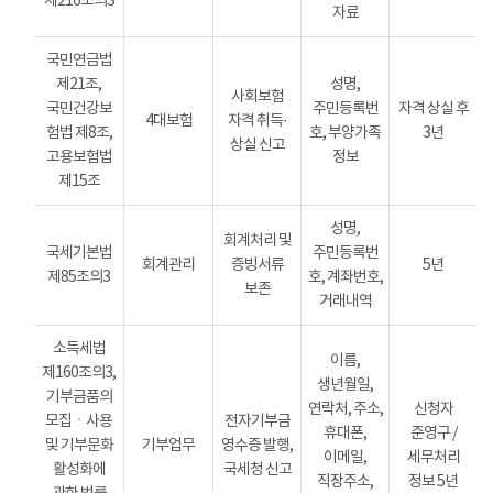
제216조의3
자료
국민연금법
제21조,
성명,
사회보험
국민건강보
주민등록번
자격 상실 후
4대보험
자격 취득·
험법 제8조,
호, 부양가족
3년
상실 신고
고용보험법
정보
제15조
성명,
회계처리 및
국세기본법
주민등록번
회계관리
증빙서류
5년
제85조의3
호, 계좌번호,
보존
거래내역
소득세법
이름,
제160조의3,
생년월일,
기부금품의
연락처, 주소,
신청자
모집ㆍ사용
전자기부금
휴대폰,
준영구 /
및 기부문화
기부업무
영수증 발행,
이메일,
세무처리
활성화에
국세청 신고
직장주소,
정보 5년