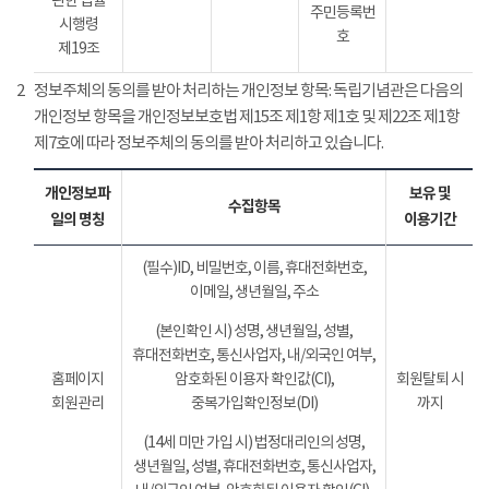
관한 법률
주민등록번
시행령
호
제19조
2
정보주체의 동의를 받아 처리하는 개인정보 항목: 독립기념관은 다음의
개인정보 항목을 개인정보보호법 제15조 제1항 제1호 및 제22조 제1항
제7호에 따라 정보주체의 동의를 받아 처리하고 있습니다.
개인정보파
보유 및
수집항목
일의 명칭
이용기간
(필수)ID, 비밀번호, 이름, 휴대전화번호,
이메일, 생년월일, 주소
(본인확인 시) 성명, 생년월일, 성별,
휴대전화번호, 통신사업자, 내/외국인 여부,
홈페이지
암호화된 이용자 확인값(CI),
회원탈퇴 시
회원관리
중복가입확인정보(DI)
까지
(14세 미만 가입 시) 법정대리인의 성명,
생년월일, 성별, 휴대전화번호, 통신사업자,