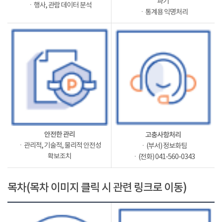
파기
ㆍ행사, 관람 데이터 분석
ㆍ통계용 익명처리
안전한 관리
고충사항처리
ㆍ관리적, 기술적, 물리적 안전성
ㆍ(부서) 정보화팀
확보조치
ㆍ(전화) 041-560-0343
목차(목차 이미지 클릭 시 관련 링크로 이동)