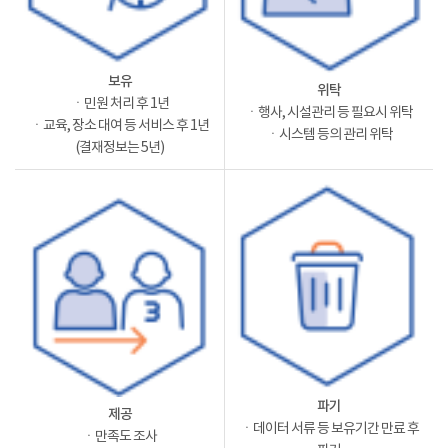
보유
위탁
ㆍ민원 처리 후 1년
ㆍ행사, 시설관리 등 필요시 위탁
ㆍ교육, 장소 대여 등 서비스 후 1년
ㆍ시스템 등의 관리 위탁
(결재정보는 5년)
파기
제공
ㆍ데이터 서류 등 보유기간 만료 후
ㆍ만족도 조사