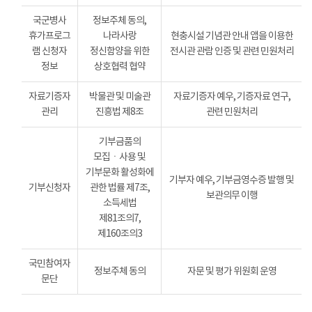
국군병사
정보주체 동의,
휴가프로그
나라사랑
현충시설 기념관 안내 앱을 이용한
램 신청자
정신함양을 위한
전시관 관람 인증 및 관련 민원처리
정보
상호협력 협약
자료기증자
박물관 및 미술관
자료기증자 예우, 기증자료 연구,
관리
진흥법 제8조
관련 민원처리
기부금품의
모집ㆍ사용 및
기부문화 활성화에
기부자 예우, 기부금영수증 발행 및
기부신청자
관한 법률 제7조,
보관의무 이행
소득세법
제81조의7,
제160조의3
국민참여자
정보주체 동의
자문 및 평가 위원회 운영
문단