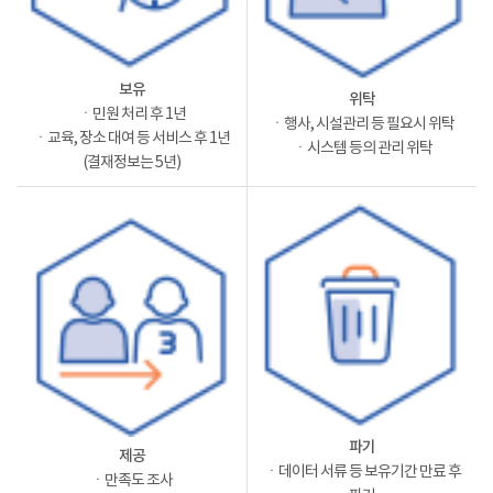
보유
위탁
ㆍ민원 처리 후 1년
ㆍ행사, 시설관리 등 필요시 위탁
ㆍ교육, 장소 대여 등 서비스 후 1년
ㆍ시스템 등의 관리 위탁
(결재정보는 5년)
파기
제공
ㆍ데이터 서류 등 보유기간 만료 후
ㆍ만족도 조사