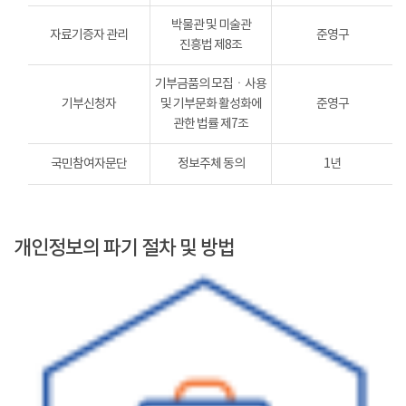
박물관 및 미술관
자료기증자 관리
준영구
진흥법 제8조
기부금품의 모집ㆍ사용
기부신청자
및 기부문화 활성화에
준영구
관한 법률 제7조
국민참여자문단
정보주체 동의
1년
개인정보의 파기 절차 및 방법