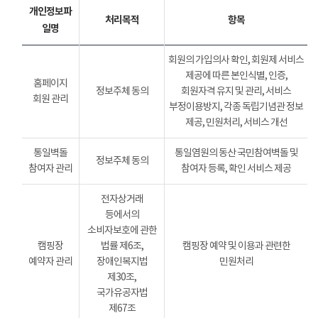
개인정보파
처리목적
항목
일명
회원의 가입의사 확인, 회원제 서비스
제공에 따른 본인식별, 인증,
홈페이지
정보주체 동의
회원자격 유지 및 관리, 서비스
회원 관리
부정이용방지, 각종 독립기념관 정보
제공, 민원처리, 서비스 개선
통일벽돌
통일염원의 동산 국민참여벽돌 및
정보주체 동의
참여자 관리
참여자 등록, 확인 서비스 제공
전자상거래
등에서의
소비자보호에 관한
캠핑장
법률 제6조,
캠핑장 예약 및 이용과 관련한
예약자 관리
장애인복지법
민원처리
제30조,
국가유공자법
제67조