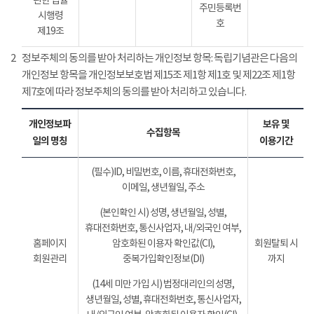
관한 법률
주민등록번
시행령
호
제19조
2
정보주체의 동의를 받아 처리하는 개인정보 항목: 독립기념관은 다음의
개인정보 항목을 개인정보보호법 제15조 제1항 제1호 및 제22조 제1항
제7호에 따라 정보주체의 동의를 받아 처리하고 있습니다.
개인정보파
보유 및
수집항목
일의 명칭
이용기간
(필수)ID, 비밀번호, 이름, 휴대전화번호,
이메일, 생년월일, 주소
(본인확인 시) 성명, 생년월일, 성별,
휴대전화번호, 통신사업자, 내/외국인 여부,
홈페이지
암호화된 이용자 확인값(CI),
회원탈퇴 시
회원관리
중복가입확인정보(DI)
까지
(14세 미만 가입 시) 법정대리인의 성명,
생년월일, 성별, 휴대전화번호, 통신사업자,