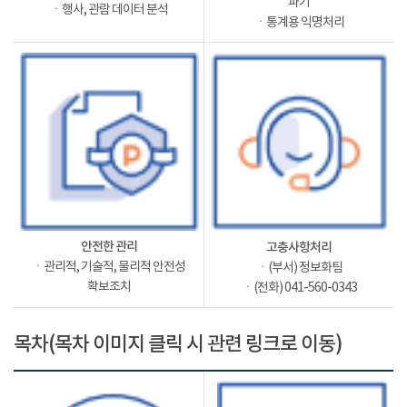
파기
ㆍ행사, 관람 데이터 분석
ㆍ통계용 익명처리
안전한 관리
고충사항처리
ㆍ관리적, 기술적, 물리적 안전성
ㆍ(부서) 정보화팀
확보조치
ㆍ(전화) 041-560-0343
목차(목차 이미지 클릭 시 관련 링크로 이동)