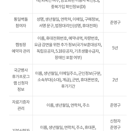
내/외국인 여부, 암호화된 이용자 확인(CI),
중복가입 확인정보(DI)
통일벽돌
성명, 생년월일, 연락처, 이메일, 구매정보,
준영구
참여자
서명 문구, 법정대리인(성명, 휴대전화)
이름, 휴대전화번호, 예약내역, 차량번호,
캠핑장
요금 감면을 위한 추가 정보(국가보훈대상자,
5년
예약자 관리
독립유공자, 5.18유공자, 기초생활수급자,
장애인 포함 여부)
국군병사
이름, 생년월일, 이메일주소, 군인정보(구분,
휴가프로그
소속부대(소대), 계급), 군번, 휴대폰번호,
2년
램 신청자
휴가기간
정보
자료기증자
이름, 생년월일, 연락처, 주소
준영구
관리
신청자
이름, 생년월일, 연락처, 주소, 휴대폰,
준영구
기부신청자