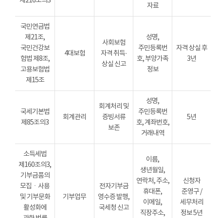
제216조의3
자료
국민연금법
제21조,
성명,
사회보험
국민건강보
주민등록번
자격 상실 후
4대보험
자격 취득·
험법 제8조,
호, 부양가족
3년
상실 신고
고용보험법
정보
제15조
성명,
회계처리 및
국세기본법
주민등록번
회계관리
증빙서류
5년
제85조의3
호, 계좌번호,
보존
거래내역
소득세법
이름,
제160조의3,
생년월일,
기부금품의
연락처, 주소,
신청자
모집ㆍ사용
전자기부금
휴대폰,
준영구 /
및 기부문화
기부업무
영수증 발행,
이메일,
세무처리
활성화에
국세청 신고
직장주소,
정보 5년