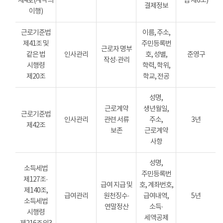
제4호(계약의
법 제6조)
결제정보
이행)
근로기준법
이름, 주소,
제41조 및
주민등록번
근로자 명부
같은 법
인사관리
호, 성별,
준영구
작성·관리
시행령
학력, 학위,
제20조
학교, 전공
성명,
근로계약
생년월일,
근로기준법
인사관리
관련 서류
주소,
3년
제42조
보존
근로계약
사항
성명,
소득세법
주민등록번
제127조·
급여 지급 및
호, 계좌번호,
제140조,
급여관리
원천징수·
급여내역,
5년
소득세법
연말정산
소득·
시행령
세액공제