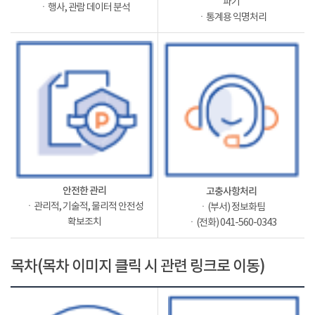
파기
ㆍ행사, 관람 데이터 분석
ㆍ통계용 익명처리
안전한 관리
고충사항처리
ㆍ관리적, 기술적, 물리적 안전성
ㆍ(부서) 정보화팀
확보조치
ㆍ(전화) 041-560-0343
목차(목차 이미지 클릭 시 관련 링크로 이동)