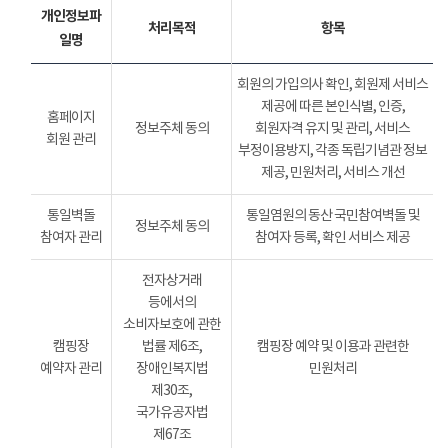
개인정보파
처리목적
항목
일명
회원의 가입의사 확인, 회원제 서비스
제공에 따른 본인식별, 인증,
홈페이지
정보주체 동의
회원자격 유지 및 관리, 서비스
회원 관리
부정이용방지, 각종 독립기념관 정보
제공, 민원처리, 서비스 개선
통일벽돌
통일염원의 동산 국민참여벽돌 및
정보주체 동의
참여자 관리
참여자 등록, 확인 서비스 제공
전자상거래
등에서의
소비자보호에 관한
캠핑장
법률 제6조,
캠핑장 예약 및 이용과 관련한
예약자 관리
장애인복지법
민원처리
제30조,
국가유공자법
제67조