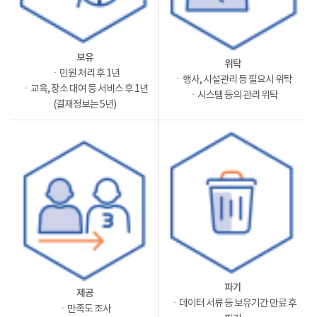
보유
위탁
ㆍ민원 처리 후 1년
ㆍ행사, 시설관리 등 필요시 위탁
ㆍ교육, 장소 대여 등 서비스 후 1년
ㆍ시스템 등의 관리 위탁
(결재정보는 5년)
파기
제공
ㆍ데이터 서류 등 보유기간 만료 후
ㆍ만족도 조사