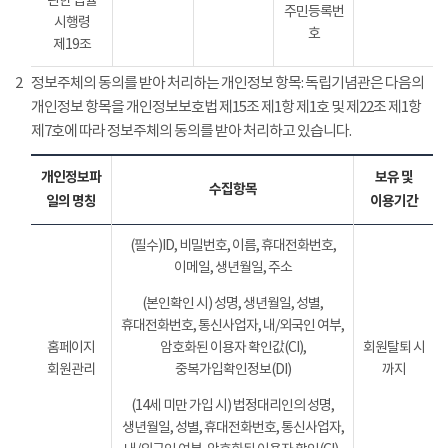
관한 법률
주민등록번
시행령
호
제19조
2
정보주체의 동의를 받아 처리하는 개인정보 항목: 독립기념관은 다음의
개인정보 항목을 개인정보보호법 제15조 제1항 제1호 및 제22조 제1항
제7호에 따라 정보주체의 동의를 받아 처리하고 있습니다.
개인정보파
보유 및
수집항목
일의 명칭
이용기간
(필수)ID, 비밀번호, 이름, 휴대전화번호,
이메일, 생년월일, 주소
(본인확인 시) 성명, 생년월일, 성별,
휴대전화번호, 통신사업자, 내/외국인 여부,
홈페이지
암호화된 이용자 확인값(CI),
회원탈퇴 시
회원관리
중복가입확인정보(DI)
까지
(14세 미만 가입 시) 법정대리인의 성명,
생년월일, 성별, 휴대전화번호, 통신사업자,