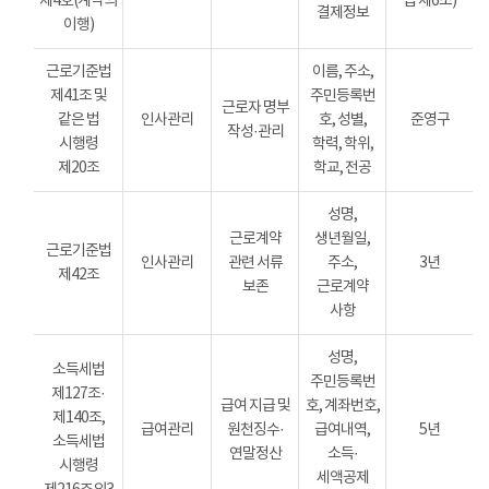
제4호(계약의
법 제6조)
결제정보
이행)
근로기준법
이름, 주소,
제41조 및
주민등록번
근로자 명부
같은 법
인사관리
호, 성별,
준영구
작성·관리
시행령
학력, 학위,
제20조
학교, 전공
성명,
근로계약
생년월일,
근로기준법
인사관리
관련 서류
주소,
3년
제42조
보존
근로계약
사항
성명,
소득세법
주민등록번
제127조·
급여 지급 및
호, 계좌번호,
제140조,
급여관리
원천징수·
급여내역,
5년
소득세법
연말정산
소득·
시행령
세액공제