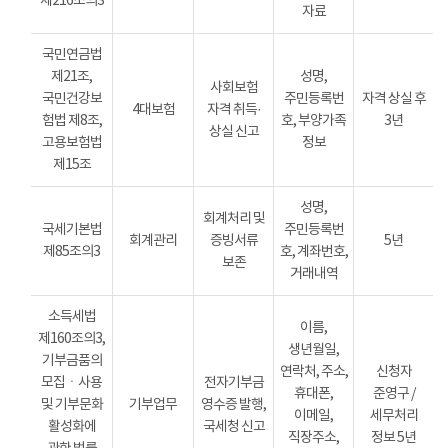
제216조의3
자료
국민연금법
제21조,
성명,
사회보험
국민건강보
주민등록번
자격 상실 후
4대보험
자격 취득·
험법 제8조,
호, 부양가족
3년
상실 신고
고용보험법
정보
제15조
성명,
회계처리 및
국세기본법
주민등록번
회계관리
증빙서류
5년
제85조의3
호, 계좌번호,
보존
거래내역
소득세법
이름,
제160조의3,
생년월일,
기부금품의
연락처, 주소,
신청자
모집ㆍ사용
전자기부금
휴대폰,
준영구 /
및 기부문화
기부업무
영수증 발행,
이메일,
세무처리
활성화에
국세청 신고
직장주소,
정보 5년