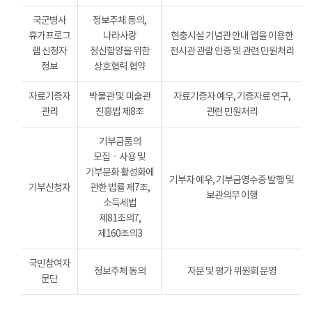
국군병사
정보주체 동의,
휴가프로그
나라사랑
현충시설 기념관 안내 앱을 이용한
램 신청자
정신함양을 위한
전시관 관람 인증 및 관련 민원처리
정보
상호협력 협약
자료기증자
박물관 및 미술관
자료기증자 예우, 기증자료 연구,
관리
진흥법 제8조
관련 민원처리
기부금품의
모집ㆍ사용 및
기부문화 활성화에
기부자 예우, 기부금영수증 발행 및
기부신청자
관한 법률 제7조,
보관의무 이행
소득세법
제81조의7,
제160조의3
국민참여자
정보주체 동의
자문 및 평가 위원회 운영
문단