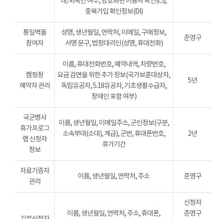
내/외국인 여부, 암호화된 이용자 확인(CI),
중복가입 확인정보(DI)
통일벽돌
성명, 생년월일, 연락처, 이메일, 구매정보,
준영구
참여자
서명 문구, 법정대리인(성명, 휴대전화)
이름, 휴대전화번호, 예약내역, 차량번호,
캠핑장
요금 감면을 위한 추가 정보(국가보훈대상자,
5년
예약자 관리
독립유공자, 5.18유공자, 기초생활수급자,
장애인 포함 여부)
국군병사
이름, 생년월일, 이메일주소, 군인정보(구분,
휴가프로그
소속부대(소대), 계급), 군번, 휴대폰번호,
2년
램 신청자
휴가기간
정보
자료기증자
이름, 생년월일, 연락처, 주소
준영구
관리
신청자
이름, 생년월일, 연락처, 주소, 휴대폰,
준영구
기부신청자