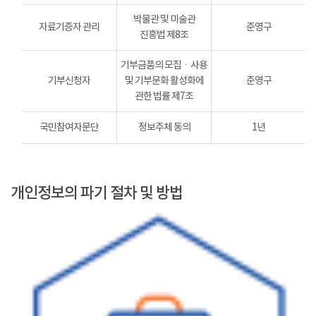
박물관 및 미술관
자료기증자 관리
준영구
진흥법 제8조
기부금품의 모집ㆍ사용
기부신청자
및 기부문화 활성화에
준영구
관한 법률 제7조
국민참여자문단
정보주체 동의
1년
개인정보의 파기 절차 및 방법