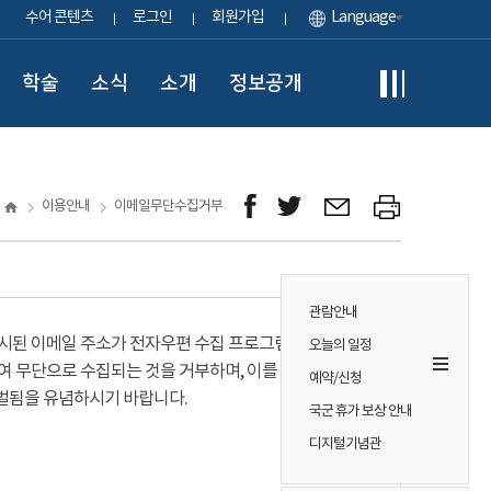
수어 콘텐츠
로그인
회원가입
Language
학술
소식
소개
정보공개
이용안내
이메일무단수집거부
관람안내
시된 이메일 주소가 전자우편 수집 프로그램이나
오늘의 일정
여 무단으로 수집되는 것을 거부하며, 이를 위반시
예약/신청
벌됨을 유념하시기 바랍니다.
국군 휴가 보상 안내
디지털기념관