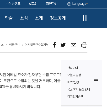
수어 콘텐츠
로그인
회원가입
Language
학술
소식
소개
정보공개
이용안내
이메일무단수집거부
관람안내
시된 이메일 주소가 전자우편 수집 프로그램이나
오늘의 일정
여 무단으로 수집되는 것을 거부하며, 이를 위반시
예약/신청
벌됨을 유념하시기 바랍니다.
국군 휴가 보상 안내
디지털기념관