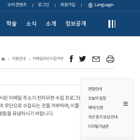
수어 콘텐츠
로그인
회원가입
Language
학술
소식
소개
정보공개
이용안내
이메일무단수집거부
관람안내
시된 이메일 주소가 전자우편 수집 프로그램이나
오늘의 일정
여 무단으로 수집되는 것을 거부하며, 이를 위반시
예약/신청
벌됨을 유념하시기 바랍니다.
국군 휴가 보상 안내
디지털기념관