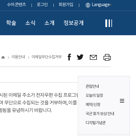
수어 콘텐츠
로그인
회원가입
Language
학술
소식
소개
정보공개
이용안내
이메일무단수집거부
관람안내
시된 이메일 주소가 전자우편 수집 프로그램이나
오늘의 일정
여 무단으로 수집되는 것을 거부하며, 이를 위반시
예약/신청
벌됨을 유념하시기 바랍니다.
국군 휴가 보상 안내
디지털기념관