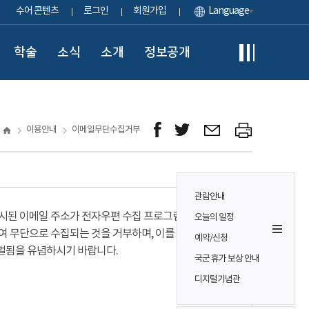
수어 콘텐츠
로그인
회원가입
Language
학술
소식
소개
정보공개
이용안내
이메일무단수집거부
관람안내
시된 이메일 주소가 전자우편 수집 프로그램이나
오늘의 일정
여 무단으로 수집되는 것을 거부하며, 이를 위반시
예약/신청
벌됨을 유념하시기 바랍니다.
국군 휴가 보상 안내
디지털기념관