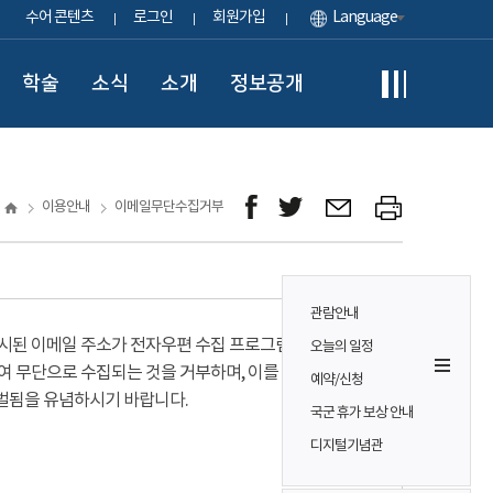
수어 콘텐츠
로그인
회원가입
Language
학술
소식
소개
정보공개
이용안내
이메일무단수집거부
관람안내
시된 이메일 주소가 전자우편 수집 프로그램이나
오늘의 일정
여 무단으로 수집되는 것을 거부하며, 이를 위반시
예약/신청
벌됨을 유념하시기 바랍니다.
국군 휴가 보상 안내
디지털기념관