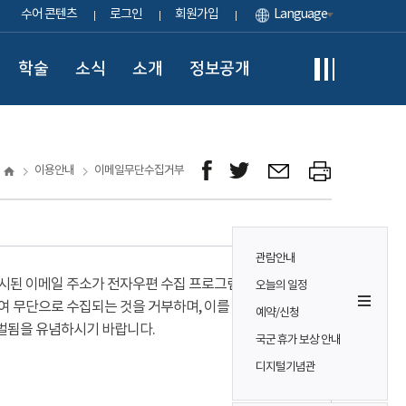
수어 콘텐츠
로그인
회원가입
Language
학술
소식
소개
정보공개
이용안내
이메일무단수집거부
관람안내
시된 이메일 주소가 전자우편 수집 프로그램이나
오늘의 일정
여 무단으로 수집되는 것을 거부하며, 이를 위반시
예약/신청
벌됨을 유념하시기 바랍니다.
국군 휴가 보상 안내
디지털기념관