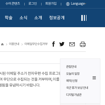
수어 콘텐츠
로그인
회원가입
Language
학술
소식
소개
정보공개
이용안내
이메일무단수집거부
관람안내
시된 이메일 주소가 전자우편 수집 프로그램이나
오늘의 일정
여 무단으로 수집되는 것을 거부하며, 이를 위반시
예약/신청
벌됨을 유념하시기 바랍니다.
국군 휴가 보상 안내
디지털기념관