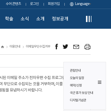
수어 콘텐츠
로그인
회원가입
Language
학술
소식
소개
정보공개
이용안내
이메일무단수집거부
관람안내
시된 이메일 주소가 전자우편 수집 프로그램이나
오늘의 일정
여 무단으로 수집되는 것을 거부하며, 이를 위반시
예약/신청
벌됨을 유념하시기 바랍니다.
국군 휴가 보상 안내
디지털기념관