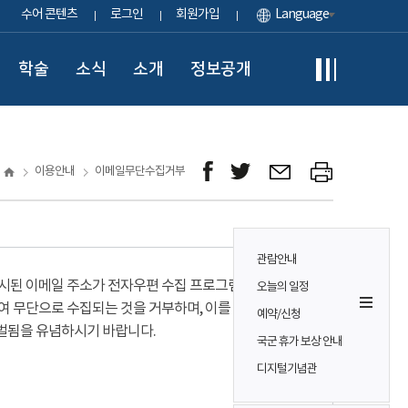
수어 콘텐츠
로그인
회원가입
Language
학술
소식
소개
정보공개
이용안내
이메일무단수집거부
관람안내
시된 이메일 주소가 전자우편 수집 프로그램이나
오늘의 일정
여 무단으로 수집되는 것을 거부하며, 이를 위반시
예약/신청
벌됨을 유념하시기 바랍니다.
국군 휴가 보상 안내
디지털기념관