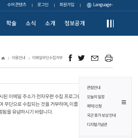
수어 콘텐츠
로그인
회원가입
Language
학술
소식
소개
정보공개
이용안내
이메일무단수집거부
관람안내
시된 이메일 주소가 전자우편 수집 프로그램이나
오늘의 일정
여 무단으로 수집되는 것을 거부하며, 이를 위반시
예약/신청
벌됨을 유념하시기 바랍니다.
국군 휴가 보상 안내
디지털기념관