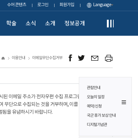
수어 콘텐츠
로그인
회원가입
Language
학술
소식
소개
정보공개
이용안내
이메일무단수집거부
관람안내
시된 이메일 주소가 전자우편 수집 프로그램이나
오늘의 일정
여 무단으로 수집되는 것을 거부하며, 이를 위반시
예약/신청
벌됨을 유념하시기 바랍니다.
국군 휴가 보상 안내
디지털기념관