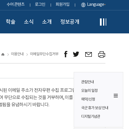
수어 콘텐츠
로그인
회원가입
Language
학술
소식
소개
정보공개
이용안내
이메일무단수집거부
관람안내
시된 이메일 주소가 전자우편 수집 프로그램이나
오늘의 일정
여 무단으로 수집되는 것을 거부하며, 이를 위반시
예약/신청
벌됨을 유념하시기 바랍니다.
국군 휴가 보상 안내
디지털기념관