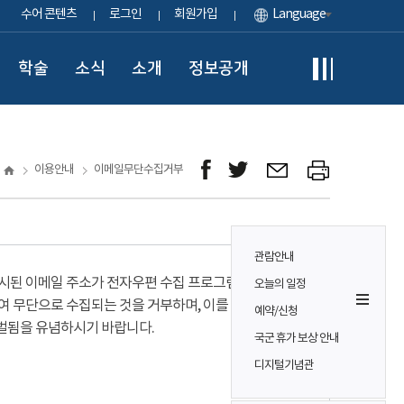
수어 콘텐츠
로그인
회원가입
Language
학술
소식
소개
정보공개
이용안내
이메일무단수집거부
관람안내
시된 이메일 주소가 전자우편 수집 프로그램이나
오늘의 일정
여 무단으로 수집되는 것을 거부하며, 이를 위반시
예약/신청
벌됨을 유념하시기 바랍니다.
국군 휴가 보상 안내
디지털기념관