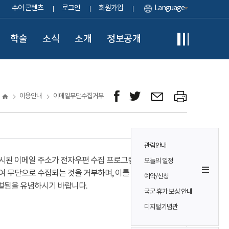
수어 콘텐츠
로그인
회원가입
Language
학술
소식
소개
정보공개
이용안내
이메일무단수집거부
관람안내
시된 이메일 주소가 전자우편 수집 프로그램이나
오늘의 일정
여 무단으로 수집되는 것을 거부하며, 이를 위반시
예약/신청
벌됨을 유념하시기 바랍니다.
국군 휴가 보상 안내
디지털기념관