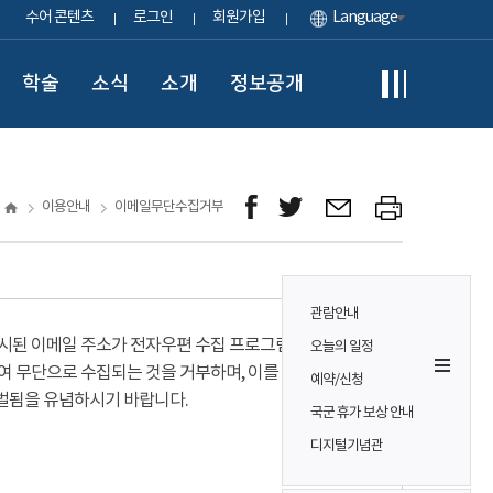
수어 콘텐츠
로그인
회원가입
Language
학술
소식
소개
정보공개
이용안내
이메일무단수집거부
관람안내
시된 이메일 주소가 전자우편 수집 프로그램이나
오늘의 일정
여 무단으로 수집되는 것을 거부하며, 이를 위반시
예약/신청
벌됨을 유념하시기 바랍니다.
국군 휴가 보상 안내
디지털기념관