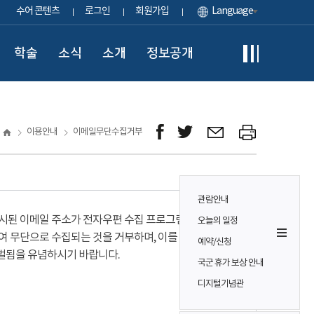
수어 콘텐츠
로그인
회원가입
Language
학술
소식
소개
정보공개
이용안내
이메일무단수집거부
관람안내
시된 이메일 주소가 전자우편 수집 프로그램이나
오늘의 일정
여 무단으로 수집되는 것을 거부하며, 이를 위반시
예약/신청
벌됨을 유념하시기 바랍니다.
국군 휴가 보상 안내
디지털기념관