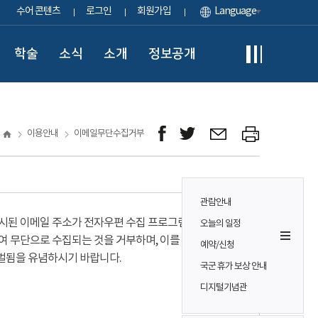
수어 콘텐츠
로그인
회원가입
Language
학술
소식
소개
정보공개
이용안내
이메일무단수집거부
관람안내
시된 이메일 주소가 전자우편 수집 프로그램이나
오늘의 일정
여 무단으로 수집되는 것을 거부하며, 이를 위반시
예약/신청
벌됨을 유념하시기 바랍니다.
국군 휴가 보상 안내
디지털기념관