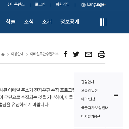
수어 콘텐츠
로그인
회원가입
Language
학술
소식
소개
정보공개
이용안내
이메일무단수집거부
관람안내
시된 이메일 주소가 전자우편 수집 프로그램이나
오늘의 일정
여 무단으로 수집되는 것을 거부하며, 이를 위반시
예약/신청
벌됨을 유념하시기 바랍니다.
국군 휴가 보상 안내
디지털기념관