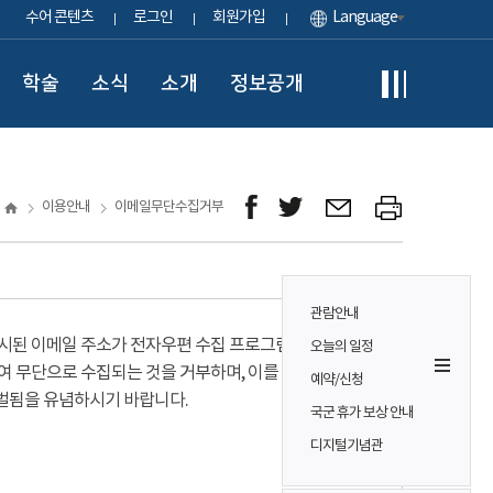
수어 콘텐츠
로그인
회원가입
Language
학술
소식
소개
정보공개
이용안내
이메일무단수집거부
관람안내
시된 이메일 주소가 전자우편 수집 프로그램이나
오늘의 일정
여 무단으로 수집되는 것을 거부하며, 이를 위반시
예약/신청
벌됨을 유념하시기 바랍니다.
국군 휴가 보상 안내
디지털기념관