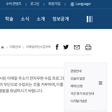
수어 콘텐츠
로그인
회원가입
Language
학술
소식
소개
정보공개
이용안내
이메일무단수집거부
관람안내
시된 이메일 주소가 전자우편 수집 프로그램이나
오늘의 일정
여 무단으로 수집되는 것을 거부하며, 이를 위반시
예약/신청
벌됨을 유념하시기 바랍니다.
국군 휴가 보상 안내
디지털기념관