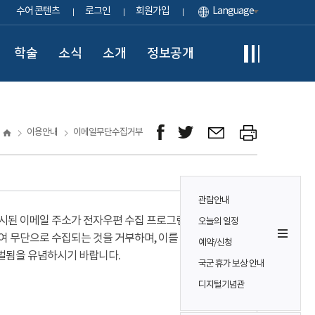
수어 콘텐츠
로그인
회원가입
Language
학술
소식
소개
정보공개
이용안내
이메일무단수집거부
관람안내
시된 이메일 주소가 전자우편 수집 프로그램이나
오늘의 일정
여 무단으로 수집되는 것을 거부하며, 이를 위반시
예약/신청
벌됨을 유념하시기 바랍니다.
국군 휴가 보상 안내
디지털기념관