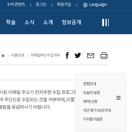
수어 콘텐츠
로그인
회원가입
Language
학술
소식
소개
정보공개
이용안내
이메일무단수집거부
관람안내
시된 이메일 주소가 전자우편 수집 프로그램이나
오늘의 일정
여 무단으로 수집되는 것을 거부하며, 이를 위반시
예약/신청
벌됨을 유념하시기 바랍니다.
국군 휴가 보상 안내
디지털기념관