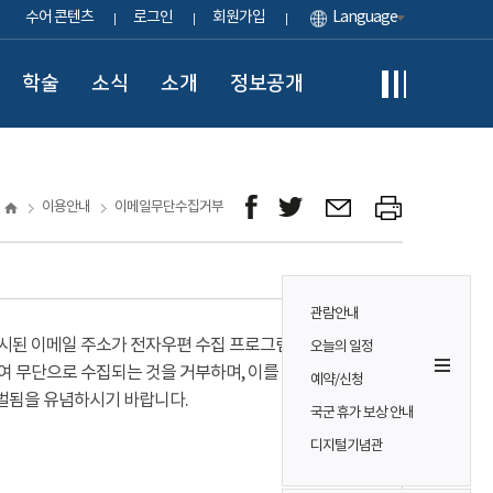
수어 콘텐츠
로그인
회원가입
Language
학술
소식
소개
정보공개
이용안내
이메일무단수집거부
관람안내
시된 이메일 주소가 전자우편 수집 프로그램이나
오늘의 일정
여 무단으로 수집되는 것을 거부하며, 이를 위반시
예약/신청
벌됨을 유념하시기 바랍니다.
국군 휴가 보상 안내
디지털기념관