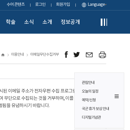
수어 콘텐츠
로그인
회원가입
Language
학술
소식
소개
정보공개
이용안내
이메일무단수집거부
관람안내
시된 이메일 주소가 전자우편 수집 프로그램이나
오늘의 일정
여 무단으로 수집되는 것을 거부하며, 이를 위반시
예약/신청
벌됨을 유념하시기 바랍니다.
국군 휴가 보상 안내
디지털기념관