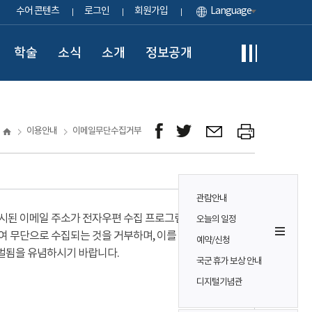
수어 콘텐츠
로그인
회원가입
Language
학술
소식
소개
정보공개
이용안내
이메일무단수집거부
관람안내
시된 이메일 주소가 전자우편 수집 프로그램이나
오늘의 일정
여 무단으로 수집되는 것을 거부하며, 이를 위반시
예약/신청
벌됨을 유념하시기 바랍니다.
국군 휴가 보상 안내
디지털기념관