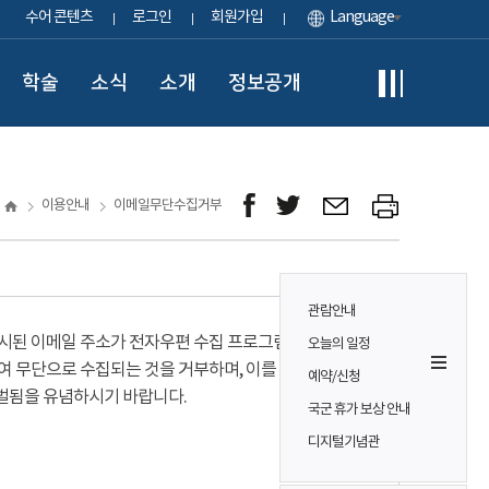
수어 콘텐츠
로그인
회원가입
Language
학술
소식
소개
정보공개
이용안내
이메일무단수집거부
관람안내
시된 이메일 주소가 전자우편 수집 프로그램이나
오늘의 일정
여 무단으로 수집되는 것을 거부하며, 이를 위반시
예약/신청
벌됨을 유념하시기 바랍니다.
국군 휴가 보상 안내
디지털기념관