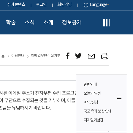
수어 콘텐츠
로그인
회원가입
Language
학술
소식
소개
정보공개
이용안내
이메일무단수집거부
관람안내
시된 이메일 주소가 전자우편 수집 프로그램이나
오늘의 일정
여 무단으로 수집되는 것을 거부하며, 이를 위반시
예약/신청
벌됨을 유념하시기 바랍니다.
국군 휴가 보상 안내
디지털기념관