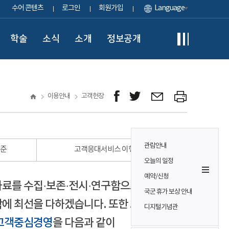
수어 콘텐츠
로그인
회원가입
Language
학술
소식
소개
정보공개
이용안내
고객헌장
관람안내
표준
고객응대서비스 이행 표준
오늘의 일정
예약/신청
자료를 수집·보존·전시·연구함으로써
국군 휴가 보상 안내
에 최선을 다하겠습니다. 또한 모든
디지털기념관
고객중심경영
을 다음과 같이